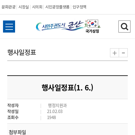
문화관광
시장실
시의회
시민광장플랫폼
인구정책
시
전
검
민
체
색
메
하
-
+
행사일정표
주
뉴
기
열
권
기
도
행사일정표(1. 6.)
시
작성자
행정지원과
군
작성일
21.02.03
조회수
1948
산
첨부파일