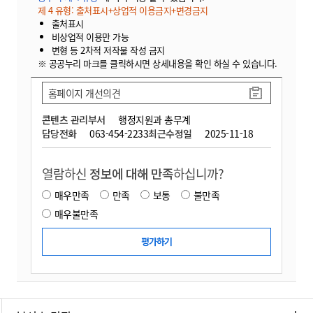
제 4 유형: 출처표시+상업적 이용금지+변경금지
출처표시
비상업적 이용만 가능
변형 등 2차적 저작물 작성 금지
※ 공공누리 마크를 클릭하시면 상세내용을 확인 하실 수 있습니다.
홈페이지 개선의견
콘텐츠 관리부서
행정지원과 총무계
담당전화
063-454-2233
최근수정일
2025-11-18
열람하신
정보에 대해 만족
하십니까?
매우만족
만족
보통
불만족
매우불만족