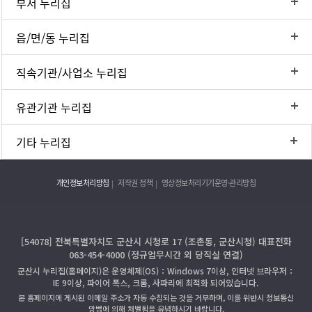
부서 누리집
읍/면/동 누리집
직속기관/사업소 누리집
유관기관 누리집
기타 누리집
개인정보처리방침
저작권 정책
영상정보처리기기운영·관리방침
[54078] 전북특별자치도 군산시 시청로 17 (조촌동, 군산시청) 대표전화
063-454-4000 (정규업무시간 외 당직실 연결)
군산시 누리집(홈페이지)은 운영체제(OS)：Windows 7이상, 인터넷 브라우저：
IE 9이상, 파이어 폭스, 크롬, 사파리에 최적화 되어있습니다.
본 홈페이지에 게시된 이메일 주소가 자동 수집되는 것을 거부하며, 이를 위반시 정보통신
망법에 의해 처벌됨을 유념하시기 바랍니다.