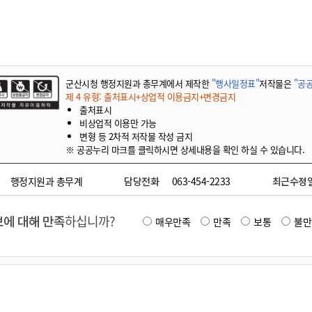
기부자 예우제
기부자 명예의 전당
기금사업
군산시 답례품
군산시청 행정지원과 총무계에서 제작한
"행사일정표"
저작물은
"공공
고향사랑기부제 소식
제 4 유형: 출처표시+상업적 이용금지+변경금지
출처표시
비상업적 이용만 가능
변형 등 2차적 저작물 작성 금지
※ 공공누리 마크를 클릭하시면 상세내용을 확인 하실 수 있습니다.
행정지원과 총무계
담당전화
063-454-2233
최근수정
에 대해 만족
하십니까?
매우만족
만족
보통
불만