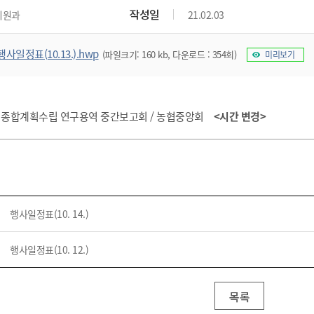
위원회 현황
공공데이터 개방
업무추진비공
군산시 무상교통
작성일
지원과
21.02.03
공부의 명수
정부24
위원회 명단공개
공공데이터 개방
예산/재정
법률정보
국민신문고
건설
부동산
에너지
행사일정표(10.13.).hwp
(파일크기: 160 kb, 다운로드 : 354회)
미리보기
환경
청소
위생
위원회 회의록 공개
공공데이터 수요조사
민원편람/서식
한눈에 서비스
전자가족관계등록
예산안내
조례규칙 입법예고
경제동향
도로/가로등
부동산 정보
태양광
환경선언문
청소정보
공중위생
재정공시
조례규칙 입법예고(구)
물가정보
자전거
주소/건축/지적/지리정보
가스/석유
인터넷등기소
환경기본정보
대형폐기물 배출신고
위생용품 제조업
결산보고서
법률정보 관련사이트
사회조사
추진 종합계획수립 연구용역 중간보고회 / 농협중앙회
<시간 변경>
조상땅찾기
국세청홈택스
화학물질 관리지도
공모사업
생활쓰레기 처리요령
식품위생
중기지방재정계획
사업체조
위택스
미세먼지 대응
음식물쓰레기 처리요령
문화 콘텐츠업
투자심사
통계연보
부동산통합민원
환경영향평가
폐기물 처리시설 현황
예산낭비신고
청년통계
체육
공공데이터포털
석면해체 건축물정보
보조금 부정수급 신고
주민등록
새올전자민원창구
행사일정표(10. 14.)
체육시설 안내
환경오염업소 공개
공유재산
체류외국
군산시체육회
환경 관련사이트
재정용어사전
행사일정표(10. 12.)
생활체육 공지
군산시 고향사랑기부제
고향사랑기부제 소개
군산상품
목록