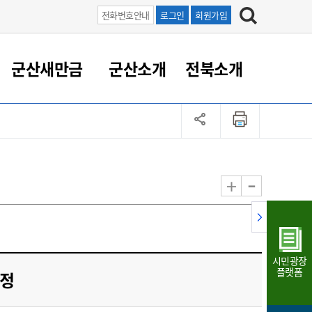
전화번호안내
로그인
회원가입
군산새만금
군산소개
전북소개
정 대응
족관계
부서/업무
RE100의 중심 새만금
도시/공원/주택
산업인프라
정책실명제
토지/건축
읍면동 안내
군산새만금 홍보 영상
조직운영6대지표
농업/축산업
도시재생
지방세
족관계
도시계획/지구단위계획
군산국가산업단지
정책실명제 안내
지방세
도시재생사업
민선8기 농업비전/발전방
공무원 정원
향
-
+
공원녹지
군산2국가산업단지
국민신청실명제안내
지방세환급금신청
도시재생(현장)지원센터
과장급이상 상위직 비율
농산물 유통
식
주택
새만금산업단지
정책실명제 중점관리 대상
지방세 상담챗봇
도시재생시설 현황
공무원 1인당 주민수
가축방역
자료실
자유무역지역
도시재생 공지/행사
현장공무원 비율
동물복지
지방산업단지
재정규모대비 인건비운영
시민광장
농공단지
실국본부수
플랫폼
수정
림 서비
산업단지 지도
내고장 알리미
구
항만/여객/공항/철도/컨벤