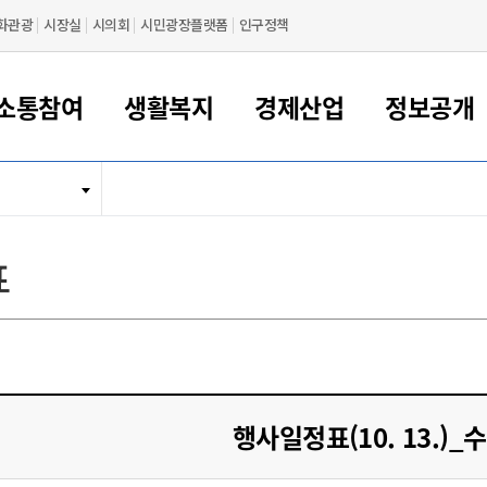
화관광
시장실
시의회
시민광장플랫폼
인구정책
소통참여
생활복지
경제산업
정보공개
새만금 해양거점도시 군산
정보공개 목록/청구
시민참여서비스
여권 민원
기업지원
교육
군산시 소개
군산시 관할권 주요논리
각종 신고/민원
사전정보공표
일자리/창업
차량 민원
상하수도
시청안내
새만금 관할구역 결
주민등록/인감/가
교통안내
기업목록
인사운영
SNS소식
여권발급안내
시민광장플랫폼
교육지원
투자기업 인센티브
정보공개 목록/청구
군산 현황
차량등록사업소 안내
하수도 계획
군산시 명장
사전정보공표
청사종합안내
주민등록/인감/가
시내버스
일반기업 목록
2022년도 통계
조직도
표
여권 서식
시장에게 바란다
평생교육
기업지원정책
군산의 역사
차량 신규/이전 등록
상수도시설
구인구직
수시공표
전화번호안내
각종서식
택시
사회적경제기업
2023년도 통계
업무
나의민원
학자금대출이자지원
경제 공지/서식
수상현황
저당권 설정/말소 등록
수질검사
청년뜰(청년센터/창업센터)
부서별 팩스번호
시외버스/고속버스
공장 검색
2024년도 통계
부서소
나도한마디
우리아이 꿈탐험 지원사업
기업애로해소SOS
자연지리특성
등록원부 열람/발급
상수도/하수도 요금
시청 오시는 길
철도/항공
2025년도 통계
부서별 
군산시사회적경제지원센터
칭찬합시다
시민정보화교육
강소연구개발특구
행정구역/행정지도
자동차 등록 서식
요금조회납부시스템
여객선
설문조사
부모학교예약시스템
자매결연/국제협력 도시
자동차 과태료 조회 및 납부
공공하수처리시설
교통 관련사이트
일자리 지원사업
행사일정표(10. 13.)_
자원봉사참여
군산어린이시청
군산의 상징
자동차 정기(종합)검사 기
주정차단속 문자알
일자리지원센터
간조회 및 검사예약
스
전자민원창
적극행정
디지털배움터