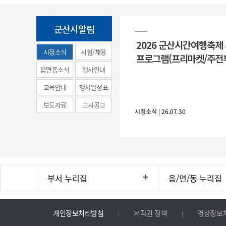
군산시알림
2026 군산시간여행축제
시정소식
시험/채용
프로그램(프리마켓/주전
(municipal
읍면동소식
행사안내
news)
교육안내
행사일정표
보도자료
고시공고
시정소식 | 26.07.30
부서 누리집
읍/면/동 누리집
개인정보처리방침
저작권 정책
영상정보