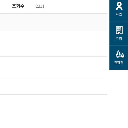
개
재정정보 공개
공공저작물
션
조회수
2211
시민
통계정보
행정규제개혁
소상공인 지원
민방위/재난안전
시스템
행정규제개혁안내
고유가 피해지원금
민방위
규제신문고
군산사랑배달 배달의명수
기업
재난안전
규제입증요청
카드수수료 지원
풍수해보험
사
규제정보포털
소상공인지원
재해예방
관광객
관련기관 안내
군산시착한가격업소
시민대상보험
통계
영조물 배상보험
인 현황
군산시민 안전보험
군산시민 자전거보험
군산 상품
농업인안전보험 농가부담
 가이드북
금 지원사업