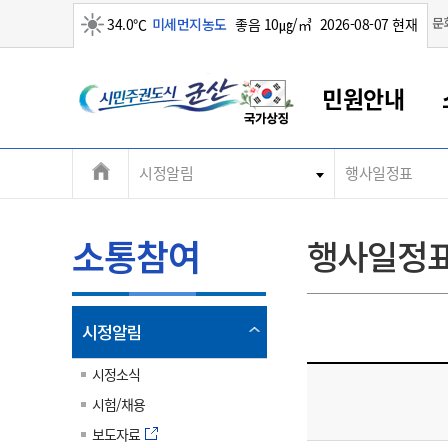
맑음
문
34.0℃
미세먼지농도
좋음 10㎍/㎥
2026-08-07 현재
시
민원안내
민
전
시정알림
행사일정표
군산새만금
민원안내
소통참여
생활복지
경제산업
정보공개
군산소개
전북소개
주
군산에서 시작되는 새만금
전북특별자치도 소개
군산사랑상품권
민원창구안내
정보공개제도
복지/보건
시정알림
군산시 비전
체
권
민원이용안내
시정소식
인구정책
상품권 안내
제도안내
전북특별자치도란?
메
소통참여
행사일정
민원수수료
시험/채용
통합돌봄
상품권 공지사항
비공개대상정보
전북특별자치도 용어 Q&A
뉴
도
종합민원창구
보도자료
주민복지
상품권 Q&A
불복구제절차
자료실
시
아름다운 배려창구
행사안내
아동/청소년
상품권 이용규약
수수료
열
시정알림
홍보영상 게시판
토지정보민원창구
행사일정표
여성/가족
판매대행점 조회
정보공개서식
림
군
대표전화
대표전화
대표전화
대표전화
대표전화
대표전화
대표전화
대표전화
063-454-4000
063-454-4000
063-454-4000
063-454-4000
063-454-4000
063-454-4000
063-454-4000
063-454-4000
시정소식
무인민원발급기
교육안내
노인복지
지류상품권 재고조회
시험/채용
산
보건소식
장애인복지
부서 및 담당자 연락처
부서 및 담당자 연락처
부서 및 담당자 연락처
부서 및 담당자 연락처
부서 및 담당자 연락처
부서 및 담당자 연락처
부서 및 담당자 연락처
부서 및 담당자 연락처
보도자료
고시공고
사회서비스(바우처)