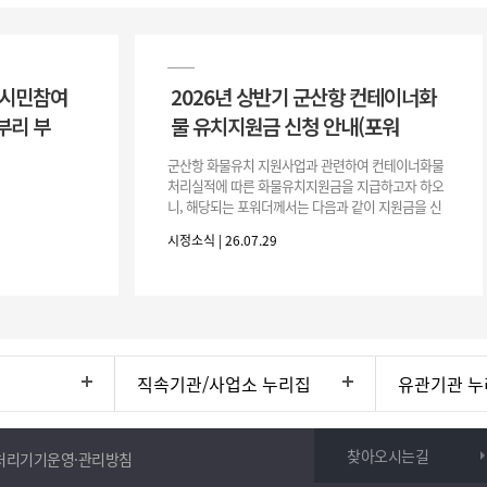
 시민참여
2026년 상반기 군산항 컨테이너화
부리 부
물 유치지원금 신청 안내(포워
군산항 화물유치 지원사업과 관련하여 컨테이너화물
처리실적에 따른 화물유치지원금을 지급하고자 하오
니, 해당되는 포워더께서는 다음과 같이 지원금을 신
청하시기 바랍니다. 1. 해당기간 : ‘25. 11. 1. ~ '26. 4.
시정소식 | 26.07.29
30.(6개
직속기관/사업소 누리집
유관기관 누
찾아오시는길
처리기기운영·관리방침