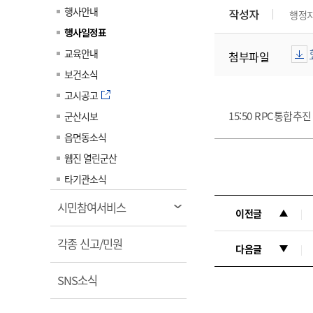
계약정보공개
행사안내
작성자
행정
전화번호안내
전화번호안내
전화번호안내
전화번호안내
전화번호안내
전화번호안내
전화번호안내
전화번호안내
군산시보
장사정보
행사일정표
입찰/계약정보
읍면동소식
주민복지 안내서
주요시책
수산업
찾아오시는길
찾아오시는길
찾아오시는길
찾아오시는길
찾아오시는길
찾아오시는길
찾아오시는길
찾아오시는길
교육안내
첨부파일
용역과제
민원편의제도
웹진 열린군산
시정계획
어업현황
보건소식
타기관소식
민원 1회방문 처리제
주요업무
수산물 안전정보
고시공고
어디서나 민원처리제
시정백서
15:50 RPC통합
군산시보
군산수산물 소비촉진행사
상품권 구매 사용 및 관리
사전심사 청구제도
읍면동소식
군산 특화 수산물
민원인 후견인제
웹진 열린군산
복합민원 상담예약제
타기관소식
폐업신고 원스톱서비스
열
시민참여서비스
이전글
납세자 보호관제도
림
열
『안심상속』 원스톱 서비
각종 신고/민원
다음글
스
림
열
SNS소식
림