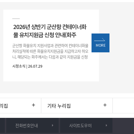
2026년 상반기 군산항 컨테이너화
물 유치지원금 신청 안내(화주
군산항 화물유치 지원사업과 관련하여 컨테이너화물
MORE
처리실적에 따른 화물유치지원금을 지급하고자 하오
니, 해당되는 화주께서는 다음과 같이 지원금을 신청
하시기 바랍니다. 1. 해당기간 : ‘25. 11. 1. ~ '26. 4. 30.
시정소식 | 26.07.29
(6개월
리집
기타 누리집
전화번호안내
사이트도우미