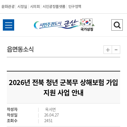
문화관광
시장실
시의회
시민광장플랫폼
인구정책
시
전
검
민
체
색
메
하
-
+
읍면동소식
주
뉴
기
열
권
기
도
2026년 전북 청년 군복무 상해보험 가입
시
지원 사업 안내
군
작성자
옥서면
산
작성일
26.04.27
조회수
2451