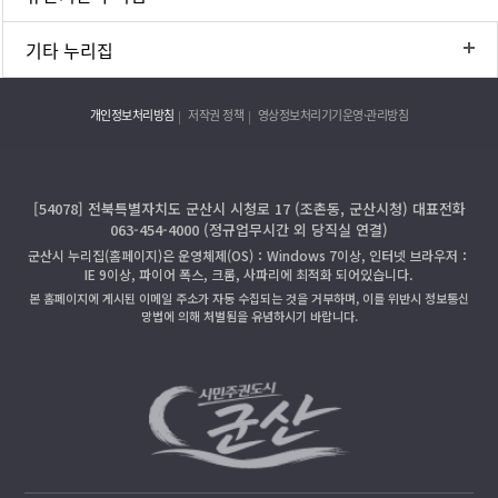
기타 누리집
개인정보처리방침
저작권 정책
영상정보처리기기운영·관리방침
[54078] 전북특별자치도 군산시 시청로 17 (조촌동, 군산시청) 대표전화
063-454-4000 (정규업무시간 외 당직실 연결)
군산시 누리집(홈페이지)은 운영체제(OS)：Windows 7이상, 인터넷 브라우저：
IE 9이상, 파이어 폭스, 크롬, 사파리에 최적화 되어있습니다.
본 홈페이지에 게시된 이메일 주소가 자동 수집되는 것을 거부하며, 이를 위반시 정보통신
망법에 의해 처벌됨을 유념하시기 바랍니다.