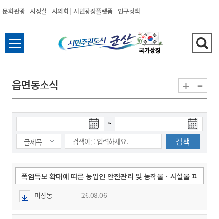
문화관광
시장실
시의회
시민광장플랫폼
인구정책
시
전
검
민
체
색
메
하
-
+
읍면동소식
주
뉴
기
열
권
기
검
검
~
도
색
색
시
종
시
작
료
일
일
군
폭염특보 확대에 따른 농업인 안전관리 및 농작물ㆍ시설물 피
해 예방 안내
미성동
26.08.06
산