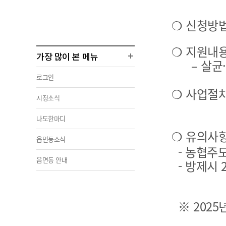
❍ 신청방법
❍ 지원내용 
가장 많이 본 메뉴
– 살균·살충
로그인
❍ 사업절차
시정소식
최종 약제 
나도한마디
❍ 유의사
읍면동소식
- 농협주도
읍면동 안내
- 방제시 2
※ 2025