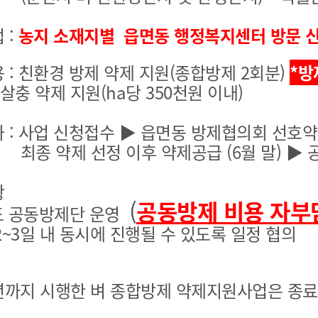
기부자 예우제
기부자 명예의 전당
 :
농지 소재지별 읍면동 행정복지센터 방문 
기금사업
: 친환경 방제 약제 지원(종합방제 2회분)
*방
군산시 답례품
 약제 지원(ha당 350천원 이내)
고향사랑기부제 소식
 : 사업 신청접수 ▶ 읍면동 방제협의회 선호약
선정 이후 약제공급 (6월 말) ▶ 공동방
항
(
공동방제 비용 자부
 공동방제단 운영
~3일 내 동시에 진행될 수 있도록 일정 협의
년까지 시행한 벼 종합방제 약제지원사업은 종료