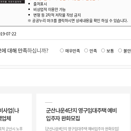
출처표시
비상업적 이용만 가능
변형 등 2차적 저작물 작성 금지
※ 공공누리 마크를 클릭하시면 상세내용을 확인 하실 수 있습니다.
19-07-22
에 대해 만족
하십니까?
매우만족
만족
보통
불만
비사업(나
군산나운4단지 영구임대주택 예비
력업체
입주자 완화모집
목적 군산시 노후
[군산나운4단지 영구임대주택 예비입주자 완화모집]