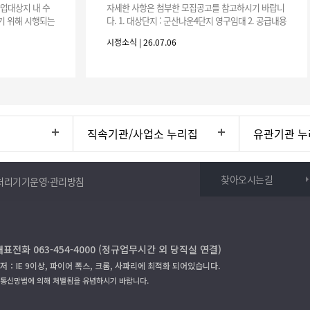
사업대상지 내 수
자세한 사항은 첨부한 모집공고를 참고하시기 바랍니
기 위해 시행되는
다. 1. 대상단지 : 군산나운4단지 영구임대 2. 공급내용
수행하기 위한 복
: 26.37㎡ (7평) 500호 3. 공 고 일 : 2026. 7. 6.
시정소식 | 26.07.06
직속기관/사업소 누리집
유관기관 누
찾아오시는길
처리기기운영·관리방침
대표전화 063-454-4000 (정규업무시간 외 당직실 연결)
저：IE 9이상, 파이어 폭스, 크롬, 사파리에 최적화 되어있습니다.
보통신망법에 의해 처벌됨을 유념하시기 바랍니다.