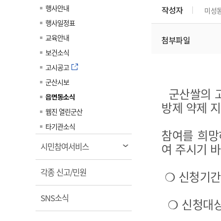
계약정보공개
행사안내
작성자
미성
전화번호안내
전화번호안내
전화번호안내
전화번호안내
전화번호안내
전화번호안내
전화번호안내
전화번호안내
군산시보
장사정보
행사일정표
입찰/계약정보
읍면동소식
주민복지 안내서
주요시책
수산업
찾아오시는길
찾아오시는길
찾아오시는길
찾아오시는길
찾아오시는길
찾아오시는길
찾아오시는길
찾아오시는길
교육안내
첨부파일
용역과제
민원편의제도
웹진 열린군산
시정계획
어업현황
보건소식
타기관소식
민원 1회방문 처리제
주요업무
수산물 안전정보
고시공고
어디서나 민원처리제
시정백서
군산시보
군산수산물 소비촉진행사
군산쌀의 고
상품권 구매 사용 및 관리
사전심사 청구제도
읍면동소식
군산 특화 수산물
방제 약제 
민원인 후견인제
웹진 열린군산
복합민원 상담예약제
타기관소식
참여를 희망
폐업신고 원스톱서비스
열
여 주시기 
시민참여서비스
납세자 보호관제도
림
열
『안심상속』 원스톱 서비
각종 신고/민원
❍ 신청기간 : 
스
림
열
SNS소식
❍ 신청대상
림
(군산시 