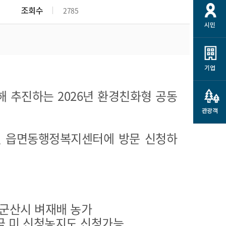
개
재정정보 공개
공공저작물
션
조회수
2785
시민
통계정보
행정규제개혁
소상공인 지원
민방위/재난안전
시스템
행정규제개혁안내
고유가 피해지원금
민방위
규제신문고
군산사랑배달 배달의명수
기업
재난안전
규제입증요청
카드수수료 지원
 추진하는 2026년 환경친화형 공동
풍수해보험
사
규제정보포털
소상공인지원
재해예방
관광객
관련기관 안내
군산시착한가격업소
시민대상보험
 읍면동행정복지센터에 방문 신청하
통계
영조물 배상보험
인 현황
군산시민 안전보험
군산시민 자전거보험
군산 상품
농업인안전보험 농가부담
 군산시 벼재배 농가
 가이드북
금 지원사업
미 신청농지도 신청가능