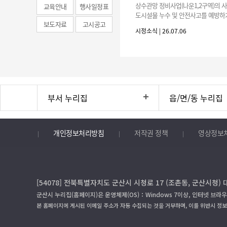
news)
상수관망 정비사업(나운1,2구역)의 
교육안내
행사일정표
도시설물 누수 및 안전사고를 예방하
보도자료
고시공고
긴급복구공사 및 소규모 긴급공사를 
시정소식 | 26.07.06
구업체 지정 2. 협력업체
부서 누리집
읍/면/동 누리집
개인정보처리방침
저작권 정책
영상정보
[54078] 전북특별자치도 군산시 시청로 17 (조촌동, 군산시청) 
군산시 누리집(홈페이지)은 운영체제(OS)：Windows 7이상, 인터넷 브라우
본 홈페이지에 게시된 이메일 주소가 자동 수집되는 것을 거부하며, 이를 위반시 정