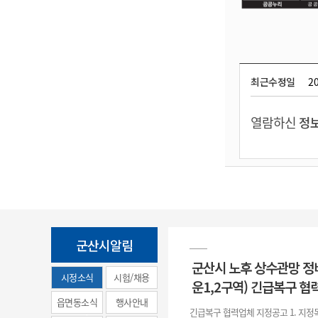
최근수정일
20
열람하신
정보
군산시알림
군산시 노후 상수관망 정
시정소식
시험/채용
운1,2구역) 긴급복구 협
(municipal
읍면동소식
행사안내
긴급복구 협력업체 지정공고 1. 지정