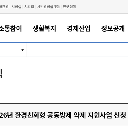
화관광
시장실
시의회
시민광장플랫폼
인구정책
소통참여
생활복지
경제산업
정보공개
새만금 해양거점도시 군산
정보공개 목록/청구
시민참여서비스
여권 민원
기업지원
교육
군산시 소개
군산시 관할권 주요논리
각종 신고/민원
사전정보공표
일자리/창업
차량 민원
상하수도
시청안내
새만금 관할구역 결
주민등록/인감/가
교통안내
기업목록
인사운영
SNS소식
여권발급안내
시민광장플랫폼
교육지원
투자기업 인센티브
정보공개 목록/청구
군산 현황
차량등록사업소 안내
하수도 계획
군산시 명장
사전정보공표
청사종합안내
주민등록/인감/가
시내버스
일반기업 목록
2022년도 통계
조직도
식
여권 서식
시장에게 바란다
평생교육
기업지원정책
군산의 역사
차량 신규/이전 등록
상수도시설
구인구직
수시공표
전화번호안내
각종서식
택시
사회적경제기업
2023년도 통계
업무
나의민원
학자금대출이자지원
경제 공지/서식
수상현황
저당권 설정/말소 등록
수질검사
청년뜰(청년센터/창업센터)
부서별 팩스번호
시외버스/고속버스
공장 검색
2024년도 통계
부서소
나도한마디
우리아이 꿈탐험 지원사업
기업애로해소SOS
자연지리특성
등록원부 열람/발급
상수도/하수도 요금
시청 오시는 길
철도/항공
2025년도 통계
부서별 
군산시사회적경제지원센터
칭찬합시다
시민정보화교육
강소연구개발특구
행정구역/행정지도
자동차 등록 서식
요금조회납부시스템
여객선
설문조사
부모학교예약시스템
자매결연/국제협력 도시
자동차 과태료 조회 및 납부
공공하수처리시설
교통 관련사이트
일자리 지원사업
026년 환경친화형 공동방제 약제 지원사업 신청
자원봉사참여
군산어린이시청
군산의 상징
자동차 정기(종합)검사 기
주정차단속 문자알
일자리지원센터
간조회 및 검사예약
스
전자민원창
적극행정
디지털배움터