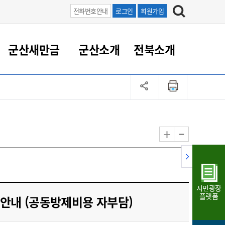
전화번호안내
로그인
회원가입
군산새만금
군산소개
전북소개
정 대응
족관계
부서/업무
RE100의 중심 새만금
도시/공원/주택
산업인프라
정책실명제
토지/건축
읍면동 안내
군산새만금 홍보 영상
조직운영6대지표
농업/축산업
도시재생
지방세
족관계
도시계획/지구단위계획
군산국가산업단지
정책실명제 안내
지방세
도시재생사업
민선8기 농업비전/발전방
공무원 정원
향
-
+
공원녹지
군산2국가산업단지
국민신청실명제안내
지방세환급금신청
도시재생(현장)지원센터
과장급이상 상위직 비율
농산물 유통
식
주택
새만금산업단지
정책실명제 중점관리 대상
지방세 상담챗봇
도시재생시설 현황
공무원 1인당 주민수
가축방역
자료실
자유무역지역
도시재생 공지/행사
현장공무원 비율
동물복지
지방산업단지
재정규모대비 인건비운영
시민광장
농공단지
실국본부수
플랫폼
 안내 (공동방제비용 자부담)
림 서비
산업단지 지도
내고장 알리미
구
항만/여객/공항/철도/컨벤