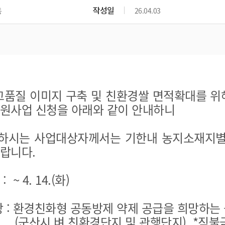
위원회 현황
공공데이터 개방
업무추진비공
군산시 무상교통
작성일
동
26.04.03
공부의 명수
정부24
위원회 명단공개
공공데이터 개방
예산/재정
법률정보
국민신문고
건설
부동산
에너지
환경
청소
위생
위원회 회의록 공개
공공데이터 수요조사
민원편람/서식
한눈에 서비스
전자가족관계등록
예산안내
조례규칙 입법예고
경제동향
도로/가로등
부동산 정보
태양광
환경선언문
청소정보
공중위생
재정공시
조례규칙 입법예고(구)
물가정보
자전거
주소/건축/지적/지리정보
가스/석유
인터넷등기소
환경기본정보
대형폐기물 배출신고
위생용품 제조업
결산보고서
법률정보 관련사이트
사회조사
조상땅찾기
국세청홈택스
품질 이미지 구축 및 친환경쌀 면적확대를 위해
화학물질 관리지도
공모사업
생활쓰레기 처리요령
식품위생
중기지방재정계획
사업체조
위택스
지원사업 신청을 아래와 같이 안내하니
미세먼지 대응
음식물쓰레기 처리요령
문화 콘텐츠업
투자심사
통계연보
부동산통합민원
환경영향평가
폐기물 처리시설 현황
예산낭비신고
청년통계
체육
하시는 사업대상자께서는 기한내 농지소재지별
공공데이터포털
석면해체 건축물정보
보조금 부정수급 신고
주민등록
바랍니다.
새올전자민원창구
체육시설 안내
환경오염업소 공개
공유재산
체류외국
군산시체육회
환경 관련사이트
재정용어사전
~ 4. 14.(화)
생활체육 공지
군산시 고향사랑기부제
 : 환경친화형 공동방제 약제 공급을 희망하는
고향사랑기부제 소개
군산상품
벼 친환경단지 및 관행단지) *직불금 