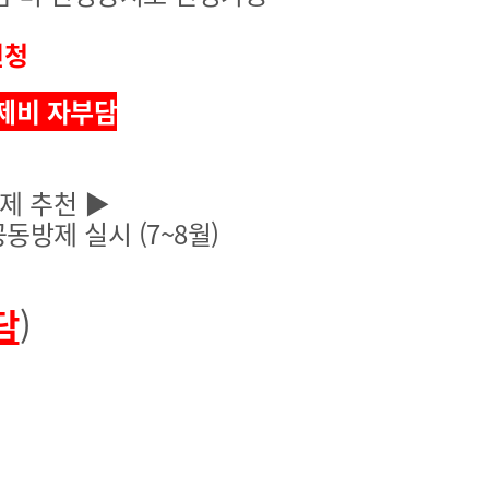
농기계 종합보험
신청
제비 자부담
제 추천 ▶
제 실시 (7~8월)
담
)