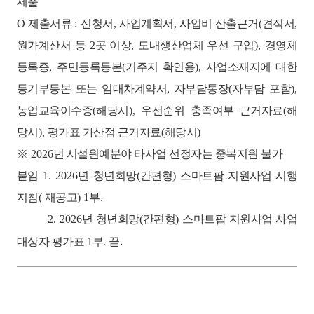
제출
O
제출서류
:
신청서
,
사업계획서
,
사업비 산출근거
(
견적서
,
원가계산서 등
2
곳 이상
,
도내생산업체 우선 구입
),
경영체
등록증
,
주민등록등본
(
거주지 확인용
),
사업소재지에 대한
등기부등본 또는 임대차계약서
,
자부담통장
(
자부담 포함
),
농업교육이수증
(
해당시
),
우선순위 충족여부 근거자료
(
해
당시
),
평가표 가산점 근거자료
(
해당시
)
※
2026
년 시설원예분야 타사업 선정자는 중복지원 불가
붙임
1. 2026
년 청년회망
(
간편형
)
스마트팜 지원사업 시행
지침
(
재공고
) 1
부
.
2. 2026
년 청년회망
(
간편형
)
스마트팝 지원사업 사업
.
대상자 평가표
1
부
.
끝