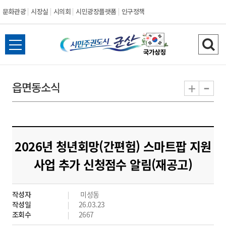
문화관광
시장실
시의회
시민광장플랫폼
인구정책
시
전
검
민
체
색
메
하
-
+
읍면동소식
주
뉴
기
열
권
기
도
2026년 청년회망(간편험) 스마트팝 지원
시
사업 추가 신청점수 알림(재공고)
군
작성자
미성동
산
작성일
26.03.23
조회수
2667