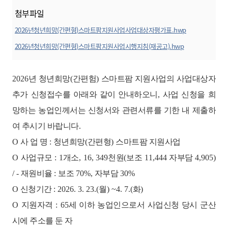
첨부파일
2026년청년희망(간편형)스마트팜지원사업사업대상자평가표.hwp
미리보기
2026년청년희망(간편형)스마트팜지원사업시행지침(재공고).hwp
미리보기
2026
년 청년희망
(
간편험
)
스마트팜 지원사업의 사업대상자
추가 신청접수를 아래와 같이 안내하오니
,
사업 신청을 희
망하는 농업인께서는 신청서와 관련서류를 기한 내 제출하
여 추시기 바랍니다
.
O
사 업 명
:
청년희망
(
간편형
)
스마트팜 지원사업
O
사업규모
: 1
개소
, 16, 349
천원
(
보조
11,444
자부담
4,905)
/
-
재원비율
:
보조
70%,
자부담
30%
O
신청기간
: 2026. 3. 23.(
월
) ~4. 7.(
화
)
O
지원자격
: 65
세 이하 농업인으로서 사업신청 당시 군산
시에 주소를 둔 자