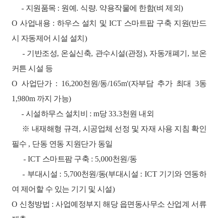
-
지원품목
:
원예
.
식량
.
약용작물에 한함
(
벼 제외
)
O
사업내용
:
하우스 설치 및
ICT
스마트팝 구축 지원
(
반드
시 자동제어 시설 설치
)
-
기반조성
,
온실신축
,
관수시설
(
관정
),
자동개폐기
,
보온
커튼 시설 등
O
사업단가
: 16,200
천원
/
동
/165m'(
자부담 추가 최대
3
동
1,980m
까지 가능
)
-
시설하무스 설치비
: m
당
33.3
천원 내외
※
내재해형 규격
,
시공업체 선정 및 자재 사용 지침 확인
필수
,
단동 연동 지원단가 동일
- ICT
스마트팜 구축
: 5,000
천원
/
동
-
부대시설
: 5,700
천원
/
동
(
부대시설
: ICT
기기와 연동하
여 제어할 수 있는 기기 및 시설
)
O
신청방법
:
사업예정부지 해당 읍면동사무소 산업계 서류