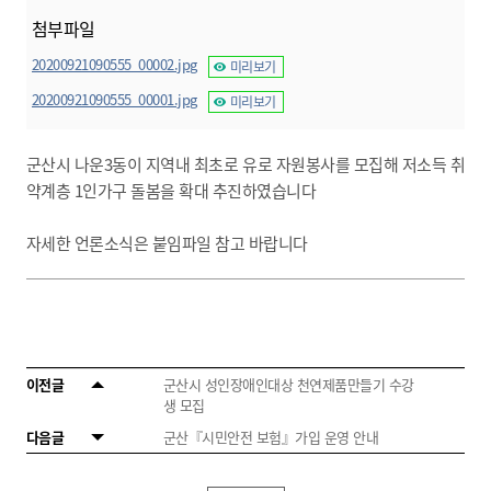
첨부파일
20200921090555_00002.jpg
미리보기
20200921090555_00001.jpg
미리보기
군산시 나운3동이 지역내 최초로 유로 자원봉사를 모집해 저소득 취
약계층 1인가구 돌봄을 확대 추진하였습니다
자세한 언론소식은 붙임파일 참고 바랍니다
이전글
군산시 성인장애인대상 천연제품만들기 수강
생 모집
다음글
군산『시민안전 보험』가입 운영 안내