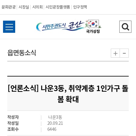
문화관광
시장실
시의회
시민광장플랫폼
인구정책
시
전
검
민
체
색
메
하
-
+
읍면동소식
주
뉴
기
열
권
기
도
[언론소식] 나운3동, 취약계층 1인가구 돌
시
봄 확대
군
작성자
나운3동
산
작성일
20.09.21
조회수
6446