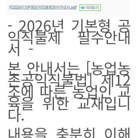
(((2026년기본형공익직불제필수안내서.pdf
미리보기
- 2026년 기본형 공
익직불제 필수안내
서 -
본 안내서는 [농업농
촌공익직불법] 제12
조에 따른 농업인 교
육을 위한 교재입니
다.
내용을 충분히 이해