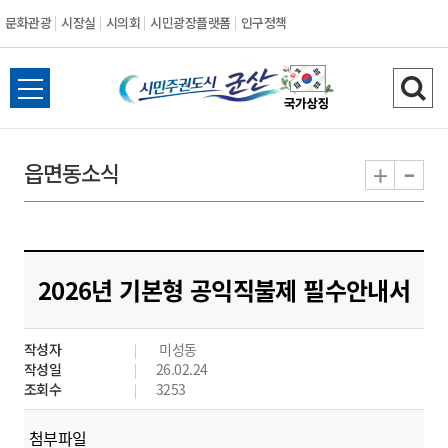
문화관광
시장실
시의회
시민광장플랫폼
인구정책
시
전
검
민
체
색
메
하
-
+
읍면동소식
주
뉴
기
열
권
기
도
2026년 기본형 공익직불제 필수안내서
시
작성자
미성동
군
작성일
26.02.24
조회수
3253
산
첨부파일