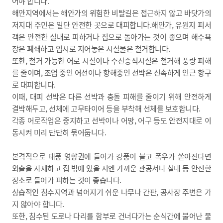
어야 합니다.
해안지역에서는 해안가의 위험한 비탈길은 접근하지 않고 바닷가의
저지대 주민은 일단 안전한 곳으로 대피합니다.해안가, 유원지 피서
객은 안전한 실내로 피하거나 집으로 돌아가는 것이 좋으며 해수욕
장은 폐쇄하고 임시로 지어놓은 시설물은 철거합니다.
또한, 철거 가능한 어로 시설이나 수산증식시설은 철거해 풍랑 피해
를 줄이며, 조업 중인 어선이나 항해중인 선박은 신속하게 인근 항구
로 대피합니다.
이때, 대피 선박은 다른 선박과 충돌 피해를 줄이기 위해 안전하게
결박해두고, 선체에 고무타이어 등을 부착해 선체를 보호합니다.
각종 어로작업은 중지하고 선박이나 어망, 어구 등도 안전지대로 이
동시켜 미리 단단히 묶어둡니다.
본격적으로 태풍 영향권에 들어가 강풍이 불고 폭우가 쏟아진다면
외출을 자제하고 집 밖에 있을 시엔 가까운 관공서나 실내 등 안전한
장소로 들어가 피하는 것이 좋습니다.
상습적인 침수지역과 넘어지기 쉬운 나무나 간판, 공사장 주변은 가
지 않아야 합니다.
또한, 침수된 도로나 다리를 함부로 건너다가는 순식간에 불어난 물