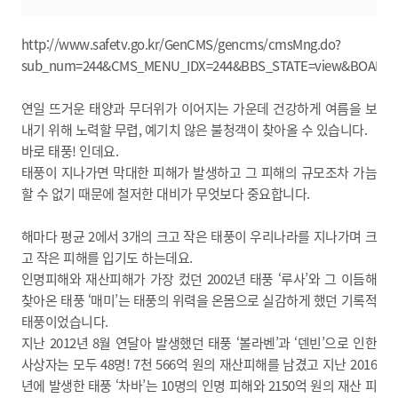
http://www.safetv.go.kr/GenCMS/gencms/cmsMng.do?
sub_num=244&CMS_MENU_IDX=244&BBS_STATE=view&BOARD_ID
연일 뜨거운 태양과 무더위가 이어지는 가운데 건강하게 여름을 보
내기 위해 노력할 무렵, 예기치 않은 불청객이 찾아올 수 있습니다.
바로 태풍! 인데요.
태풍이 지나가면 막대한 피해가 발생하고 그 피해의 규모조차 가늠
할 수 없기 때문에 철저한 대비가 무엇보다 중요합니다.
해마다 평균 2에서 3개의 크고 작은 태풍이 우리나라를 지나가며 크
고 작은 피해를 입기도 하는데요.
인명피해와 재산피해가 가장 컸던 2002년 태풍 ‘루사’와 그 이듬해
찾아온 태풍 ‘매미’는 태풍의 위력을 온몸으로 실감하게 했던 기록적
태풍이었습니다.
지난 2012년 8월 연달아 발생했던 태풍 ‘볼라벤’과 ‘덴빈’으로 인한
사상자는 모두 48명! 7천 566억 원의 재산피해를 남겼고 지난 2016
년에 발생한 태풍 ‘차바’는 10명의 인명 피해와 2150억 원의 재산 피