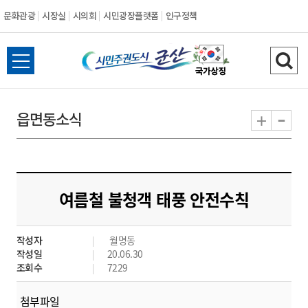
문화관광
시장실
시의회
시민광장플랫폼
인구정책
시
전
검
민
체
색
메
하
-
+
읍면동소식
주
뉴
기
열
권
기
도
여름철 불청객 태풍 안전수칙
시
작성자
월명동
군
작성일
20.06.30
조회수
7229
산
첨부파일