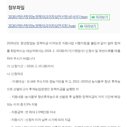
첨부파일
2026년청년창업농정책자금이차보전신청서(서식).hwp
미리보기
2026년청년창업농정책자금이차보전지침.hwp
미리보기
2026
년도 청년창업농 정책자금 이차보전 지원사업 시행지침을 붙임과 같이 알려 참여
2026. 2. 10(
)
(
)
를 희망하시는 대상자께서는
화
까기
기한엄수
신청서 및 제반서류를 제출
하여 주시기 바랍니다
.
: ~2026. 2. 10.(
)
가
신청기간
화
까지
.
나
신청개요
-
:
, 2021~2025
지원대상
도내에 주소지와 영농기반을 두고
년 농식품부 청년 후계농
으로 선발되고서 후계농업경영인 정책자금을 실행한 자
-
:
지원내용
농식품부 청년후계농으로 선발된 후 실행한 정책자금의 거치
기간에 해당
0.5%
되는 이자 중
지원
-
:
2.5
지원금액
연 최대
백만원 이내
-
:
지원시기
신청자 이자 납부 시기에 따라 지급