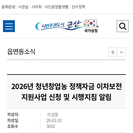
문화관광
시장실
시의회
시민광장플랫폼
인구정책
시
전
검
민
체
색
메
하
-
+
읍면동소식
주
뉴
기
열
권
기
도
2026년 청년창업농 정책자금 이차보전
시
지원사업 신청 및 시행지침 알림
군
작성자
미성동
산
작성일
26.02.02
조회수
3602