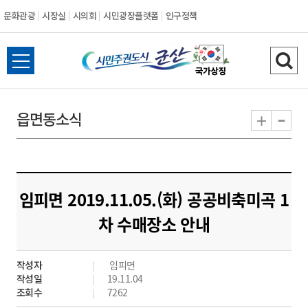
문화관광
시장실
시의회
시민광장플랫폼
인구정책
시
전
검
민
체
색
메
하
-
+
읍면동소식
주
뉴
기
열
권
기
도
임피면 2019.11.05.(화) 공공비축미곡 1
시
차 수매장소 안내
군
작성자
임피면
산
작성일
19.11.04
조회수
7262