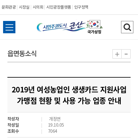
문화관광
시장실
시의회
시민광장플랫폼
인구정책
시
전
검
민
체
색
메
하
-
+
읍면동소식
주
뉴
기
열
권
기
도
2019년 여성농업인 생생카드 지원사업
시
가맹점 현황 및 사용 가능 업종 안내
군
작성자
개정면
산
작성일
19.10.05
조회수
7064