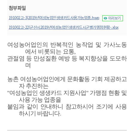
첨부파일
191002고-3)2019년여성농업인생생카드사용가능업종.hwp
미리보기
191002고-22)군산시2019년여성농업인생생카드시군별가맹점현황-.xlsx
미리보기
여성농어업인의 반복적인 농작업 및 가사노동
에서 비롯되는 요통
,
관절염 등 만성질환 예방 등 복지향상을 도모하
며
농촌 여성농어업인에게 문화활동 기회 제공하고
자 추진하는
"여성농업인 생생카드 지원사업" 가맹점 현황 및
사용 가능 업종을
붙임과 같이 안내하니 참고하시어 조기에 사용
하시기 바랍니다.