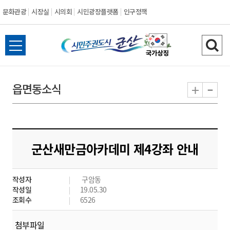
문화관광
시장실
시의회
시민광장플랫폼
인구정책
시
전
검
민
체
색
메
하
-
+
읍면동소식
주
뉴
기
열
권
기
도
군산새만금아카데미 제4강좌 안내
시
작성자
구암동
군
작성일
19.05.30
조회수
6526
산
첨부파일