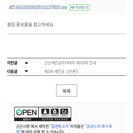
새만금아카데미4강좌이상건(팝업).jpg
미리보기
붙임 홍보물을 참고하세요.
이전글
군산새만금아카데미 제5강좌 안내
다음글
제1회 새만금 그란폰도
목록
군산시청 에서 제작한
"읍면동소식"
저작물은
"공공누리 제 4 유
형"
에 따라 이용 할 수 있습니다.