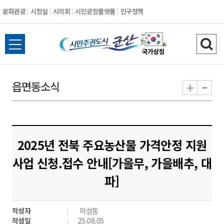
문화관광
시장실
시의회
시민광장플랫폼
인구정책
시
전
검
민
체
색
메
하
-
+
읍면동소식
주
뉴
기
열
권
기
도
2025년 전북 주요농산물 가격안정 지원
시
사업 신청.접수 안내[가을무, 가을배추, 대
파]
군
산
작성자
미성동
작성일
25.08.05