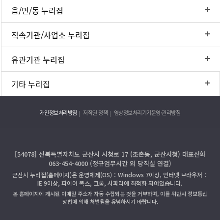
읍/면/동 누리집
직속기관/사업소 누리집
유관기관 누리집
기타 누리집
개인정보처리방침
저작권 정책
영상정보처리기기운영·관리방침
[54078] 전북특별자치도 군산시 시청로 17 (조촌동, 군산시청) 대표전화
063-454-4000 (정규업무시간 외 당직실 연결)
군산시 누리집(홈페이지)은 운영체제(OS)：Windows 7이상, 인터넷 브라우저：
IE 9이상, 파이어 폭스, 크롬, 사파리에 최적화 되어있습니다.
본 홈페이지에 게시된 이메일 주소가 자동 수집되는 것을 거부하며, 이를 위반시 정보통신
망법에 의해 처벌됨을 유념하시기 바랍니다.