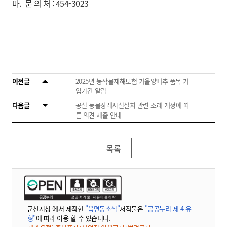
마. 문 의 처 : 454-3023
이전글
2025년 농작물재해보험 가을양배추 품목 가
입기간 알림
다음글
공설 동물장례시설설치 관련 조레 개정에 따
른 의견 제출 안내
목록
군산시청 에서 제작한
"읍면동소식"
저작물은
"공공누리 제 4 유
형"
에 따라 이용 할 수 있습니다.