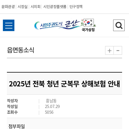
문화관광
시장실
시의회
시민광장플랫폼
인구정책
시
전
검
민
체
색
메
하
-
+
읍면동소식
주
뉴
기
열
권
기
도
2025년 전북 청년 군복무 상해보험 안내
시
작성자
흥남동
군
작성일
25.07.29
조회수
5056
산
첨부파일