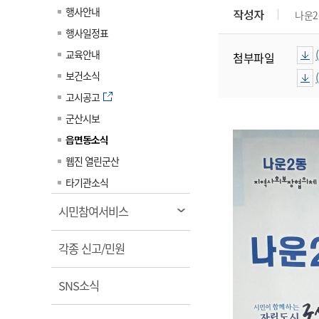
계약정보공개
행사안내
작성자
나운2
전화번호안내
전화번호안내
전화번호안내
전화번호안내
전화번호안내
전화번호안내
전화번호안내
전화번호안내
군산시보
장사정보
행사일정표
입찰/계약정보
읍면동소식
주민복지 안내서
주요시책
수산업
찾아오시는길
찾아오시는길
찾아오시는길
찾아오시는길
찾아오시는길
찾아오시는길
찾아오시는길
찾아오시는길
교육안내
첨부파일
용역과제
민원편의제도
웹진 열린군산
시정계획
어업현황
보건소식
타기관소식
민원 1회방문 처리제
주요업무
수산물 안전정보
고시공고
어디서나 민원처리제
시정백서
군산시보
군산수산물 소비촉진행사
상품권 구매 사용 및 관리
사전심사 청구제도
읍면동소식
군산 특화 수산물
민원인 후견인제
웹진 열린군산
복합민원 상담예약제
타기관소식
폐업신고 원스톱서비스
열
시민참여서비스
납세자 보호관제도
림
열
『안심상속』 원스톱 서비
각종 신고/민원
스
림
열
SNS소식
림