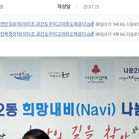
위원회 현황
공공데이터 개방
업무추진비공
군산시 무상교통
작성일
동
25.07.15
공부의 명수
정부24
위원회 명단공개
공공데이터 개방
예산/재정
법률정보
국민신문고
건설
부동산
에너지
(전민일보)일석이조,공간도꾸미고마음도채운다.pdf
(파일크기: 543 kb, 다운로드
환경
청소
위생
위원회 회의록 공개
공공데이터 수요조사
민원편람/서식
한눈에 서비스
전자가족관계등록
예산안내
조례규칙 입법예고
경제동향
도로/가로등
부동산 정보
태양광
(전북중앙)일석이조,공간도꾸미고마음도채운다.pdf
(파일크기: 436 kb, 다운로드
환경선언문
청소정보
공중위생
재정공시
조례규칙 입법예고(구)
물가정보
자전거
주소/건축/지적/지리정보
가스/석유
인터넷등기소
환경기본정보
대형폐기물 배출신고
위생용품 제조업
결산보고서
법률정보 관련사이트
사회조사
조상땅찾기
국세청홈택스
화학물질 관리지도
공모사업
생활쓰레기 처리요령
식품위생
중기지방재정계획
사업체조
위택스
미세먼지 대응
음식물쓰레기 처리요령
문화 콘텐츠업
투자심사
통계연보
부동산통합민원
환경영향평가
폐기물 처리시설 현황
예산낭비신고
청년통계
체육
공공데이터포털
석면해체 건축물정보
보조금 부정수급 신고
주민등록
새올전자민원창구
체육시설 안내
환경오염업소 공개
공유재산
체류외국
군산시체육회
환경 관련사이트
재정용어사전
생활체육 공지
군산시 고향사랑기부제
고향사랑기부제 소개
군산상품