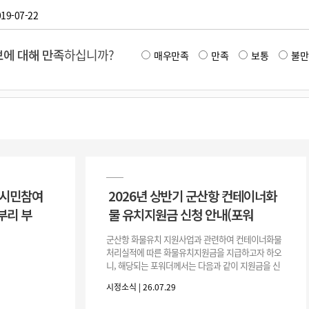
19-07-22
에 대해 만족
하십니까?
매우만족
만족
보통
불만
 시민참여
2026년 상반기 군산항 컨테이너화
부리 부
물 유치지원금 신청 안내(포워
군산항 화물유치 지원사업과 관련하여 컨테이너화물
처리실적에 따른 화물유치지원금을 지급하고자 하오
니, 해당되는 포워더께서는 다음과 같이 지원금을 신
청하시기 바랍니다. 1. 해당기간 : ‘25. 11. 1. ~ '26. 4.
시정소식 | 26.07.29
30.(6개