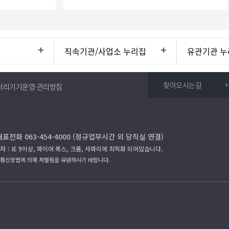
직속기관/사업소 누리집
유관기관 누
찾아오시는길
처리기기운영·관리방침
대표전화 063-454-4000 (정규업무시간 외 당직실 연결)
저：IE 9이상, 파이어 폭스, 크롬, 사파리에 최적화 되어있습니다.
보통신망법에 의해 처벌됨을 유념하시기 바랍니다.