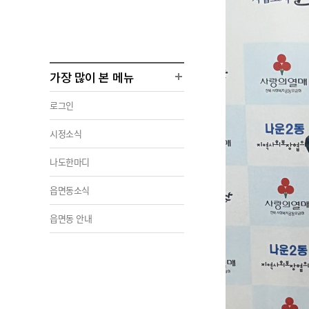
가장 많이 본 메뉴
로그인
시정소식
나도한마디
읍면동소식
읍면동 안내