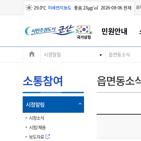
맑음
문
29.0℃
미세먼지농도
좋음 23㎍/㎥
2026-08-06 현재
시
민원안내
민
전
시정알림
읍면동소식
군산새만금
민원안내
소통참여
생활복지
경제산업
정보공개
군산소개
전북소개
주
군산에서 시작되는 새만금
전북특별자치도 소개
군산사랑상품권
민원창구안내
정보공개제도
복지/보건
시정알림
군산시 비전
체
권
민원이용안내
시정소식
인구정책
상품권 안내
제도안내
전북특별자치도란?
메
소통참여
읍면동소
민원수수료
시험/채용
통합돌봄
상품권 공지사항
비공개대상정보
전북특별자치도 용어 Q&A
뉴
도
종합민원창구
보도자료
주민복지
상품권 Q&A
불복구제절차
자료실
시
아름다운 배려창구
행사안내
아동/청소년
상품권 이용규약
수수료
열
시정알림
홍보영상 게시판
토지정보민원창구
행사일정표
여성/가족
판매대행점 조회
정보공개서식
림
군
대표전화
대표전화
대표전화
대표전화
대표전화
대표전화
대표전화
대표전화
063-454-4000
063-454-4000
063-454-4000
063-454-4000
063-454-4000
063-454-4000
063-454-4000
063-454-4000
시정소식
무인민원발급기
교육안내
노인복지
지류상품권 재고조회
시험/채용
산
보건소식
장애인복지
부서 및 담당자 연락처
부서 및 담당자 연락처
부서 및 담당자 연락처
부서 및 담당자 연락처
부서 및 담당자 연락처
부서 및 담당자 연락처
부서 및 담당자 연락처
부서 및 담당자 연락처
보도자료
고시공고
사회서비스(바우처)