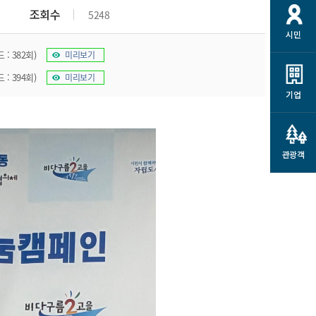
개
재정정보 공개
공공저작물
션
조회수
5248
시민
통계정보
행정규제개혁
소상공인 지원
 : 382회)
미리보기
민방위/재난안전
시스템
행정규제개혁안내
고유가 피해지원금
 : 394회)
미리보기
민방위
규제신문고
군산사랑배달 배달의명수
기업
재난안전
규제입증요청
카드수수료 지원
풍수해보험
사
규제정보포털
소상공인지원
재해예방
관광객
관련기관 안내
군산시착한가격업소
시민대상보험
통계
영조물 배상보험
인 현황
군산시민 안전보험
군산시민 자전거보험
군산 상품
농업인안전보험 농가부담
 가이드북
금 지원사업