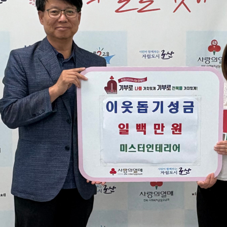
기부자 예우제
기부자 명예의 전당
기금사업
군산시 답례품
고향사랑기부제 소식