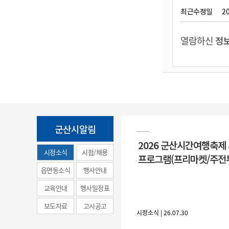
최근수정일
20
열람하신
정보
군산시알림
2026 군산시간여행축제
시정소식
시험/채용
프로그램(프리마켓/주전
(municipal
읍면동소식
행사안내
news)
교육안내
행사일정표
보도자료
고시공고
시정소식 | 26.07.30