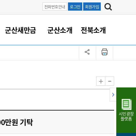
전화번호안내
로그인
회원가입
군산새만금
군산소개
전북소개
정 대응
족관계
부서/업무
RE100의 중심 새만금
도시/공원/주택
산업인프라
정책실명제
토지/건축
읍면동 안내
군산새만금 홍보 영상
조직운영6대지표
농업/축산업
도시재생
지방세
족관계
도시계획/지구단위계획
군산국가산업단지
정책실명제 안내
지방세
도시재생사업
민선8기 농업비전/발전방
공무원 정원
향
-
+
공원녹지
군산2국가산업단지
국민신청실명제안내
지방세환급금신청
도시재생(현장)지원센터
과장급이상 상위직 비율
농산물 유통
식
주택
새만금산업단지
정책실명제 중점관리 대상
지방세 상담챗봇
도시재생시설 현황
공무원 1인당 주민수
가축방역
자료실
자유무역지역
도시재생 공지/행사
현장공무원 비율
동물복지
지방산업단지
재정규모대비 인건비운영
시민광장
농공단지
실국본부수
플랫폼
00만원 기탁
림 서비
산업단지 지도
내고장 알리미
구
항만/여객/공항/철도/컨벤