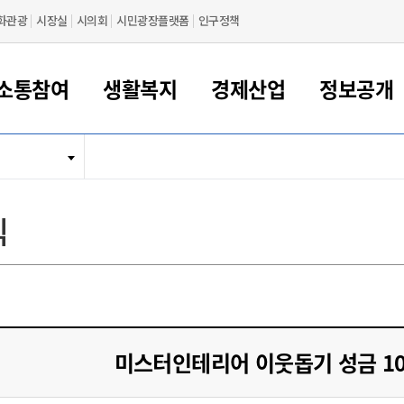
화관광
시장실
시의회
시민광장플랫폼
인구정책
소통참여
생활복지
경제산업
정보공개
새만금 해양거점도시 군산
정보공개 목록/청구
시민참여서비스
여권 민원
기업지원
교육
군산시 소개
군산시 관할권 주요논리
각종 신고/민원
사전정보공표
일자리/창업
차량 민원
상하수도
시청안내
새만금 관할구역 결
주민등록/인감/가
교통안내
기업목록
인사운영
SNS소식
여권발급안내
시민광장플랫폼
교육지원
투자기업 인센티브
정보공개 목록/청구
군산 현황
차량등록사업소 안내
하수도 계획
군산시 명장
사전정보공표
청사종합안내
주민등록/인감/가
시내버스
일반기업 목록
2022년도 통계
조직도
식
여권 서식
시장에게 바란다
평생교육
기업지원정책
군산의 역사
차량 신규/이전 등록
상수도시설
구인구직
수시공표
전화번호안내
각종서식
택시
사회적경제기업
2023년도 통계
업무
나의민원
학자금대출이자지원
경제 공지/서식
수상현황
저당권 설정/말소 등록
수질검사
청년뜰(청년센터/창업센터)
부서별 팩스번호
시외버스/고속버스
공장 검색
2024년도 통계
부서소
나도한마디
우리아이 꿈탐험 지원사업
기업애로해소SOS
자연지리특성
등록원부 열람/발급
상수도/하수도 요금
시청 오시는 길
철도/항공
2025년도 통계
부서별 
군산시사회적경제지원센터
칭찬합시다
시민정보화교육
강소연구개발특구
행정구역/행정지도
자동차 등록 서식
요금조회납부시스템
여객선
설문조사
부모학교예약시스템
자매결연/국제협력 도시
자동차 과태료 조회 및 납부
공공하수처리시설
교통 관련사이트
일자리 지원사업
미스터인테리어 이웃돕기 성금 1
자원봉사참여
군산어린이시청
군산의 상징
자동차 정기(종합)검사 기
주정차단속 문자알
일자리지원센터
간조회 및 검사예약
스
전자민원창
적극행정
디지털배움터