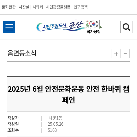
문화관광
시장실
시의회
시민광장플랫폼
인구정책
시
전
검
민
체
색
메
하
-
+
읍면동소식
주
뉴
기
열
권
기
도
2025년 6월 안전문화운동 안전 한바퀴 캠
시
페인
군
작성자
나운1동
산
작성일
25.05.26
조회수
5168