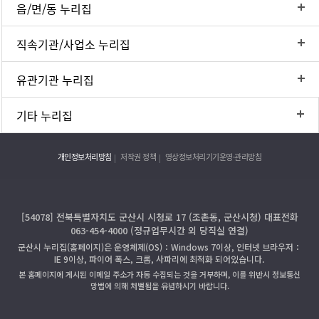
읍/면/동 누리집
직속기관/사업소 누리집
유관기관 누리집
기타 누리집
개인정보처리방침
저작권 정책
영상정보처리기기운영·관리방침
[54078] 전북특별자치도 군산시 시청로 17 (조촌동, 군산시청) 대표전화
063-454-4000 (정규업무시간 외 당직실 연결)
군산시 누리집(홈페이지)은 운영체제(OS)：Windows 7이상, 인터넷 브라우저：
IE 9이상, 파이어 폭스, 크롬, 사파리에 최적화 되어있습니다.
본 홈페이지에 게시된 이메일 주소가 자동 수집되는 것을 거부하며, 이를 위반시 정보통신
망법에 의해 처벌됨을 유념하시기 바랍니다.