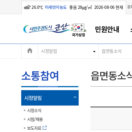
흐림
문
26.0℃
미세먼지농도
좋음 28㎍/㎥
2026-08-06 현재
시
민원안내
민
전
시정알림
읍면동소식
군산새만금
민원안내
소통참여
생활복지
경제산업
정보공개
군산소개
전북소개
주
군산에서 시작되는 새만금
전북특별자치도 소개
군산사랑상품권
민원창구안내
정보공개제도
복지/보건
시정알림
군산시 비전
체
권
민원이용안내
시정소식
인구정책
상품권 안내
제도안내
전북특별자치도란?
메
소통참여
읍면동소
민원수수료
시험/채용
통합돌봄
상품권 공지사항
비공개대상정보
전북특별자치도 용어 Q&A
뉴
도
종합민원창구
보도자료
주민복지
상품권 Q&A
불복구제절차
자료실
시
아름다운 배려창구
행사안내
아동/청소년
상품권 이용규약
수수료
열
시정알림
홍보영상 게시판
토지정보민원창구
행사일정표
여성/가족
판매대행점 조회
정보공개서식
림
군
대표전화
대표전화
대표전화
대표전화
대표전화
대표전화
대표전화
대표전화
063-454-4000
063-454-4000
063-454-4000
063-454-4000
063-454-4000
063-454-4000
063-454-4000
063-454-4000
시정소식
무인민원발급기
교육안내
노인복지
지류상품권 재고조회
시험/채용
산
보건소식
장애인복지
부서 및 담당자 연락처
부서 및 담당자 연락처
부서 및 담당자 연락처
부서 및 담당자 연락처
부서 및 담당자 연락처
부서 및 담당자 연락처
부서 및 담당자 연락처
부서 및 담당자 연락처
보도자료
고시공고
사회서비스(바우처)