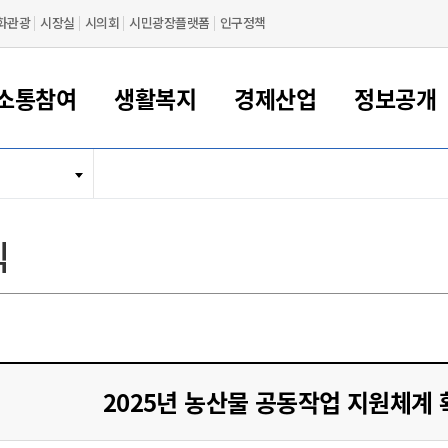
화관광
시장실
시의회
시민광장플랫폼
인구정책
소통참여
생활복지
경제산업
정보공개
새만금 해양거점도시 군산
정보공개 목록/청구
시민참여서비스
여권 민원
기업지원
교육
군산시 소개
군산시 관할권 주요논리
각종 신고/민원
사전정보공표
일자리/창업
차량 민원
상하수도
시청안내
새만금 관할구역 결
주민등록/인감/가
교통안내
기업목록
인사운영
SNS소식
여권발급안내
시민광장플랫폼
교육지원
투자기업 인센티브
정보공개 목록/청구
군산 현황
차량등록사업소 안내
하수도 계획
군산시 명장
사전정보공표
청사종합안내
주민등록/인감/가
시내버스
일반기업 목록
2022년도 통계
조직도
식
여권 서식
시장에게 바란다
평생교육
기업지원정책
군산의 역사
차량 신규/이전 등록
상수도시설
구인구직
수시공표
전화번호안내
각종서식
택시
사회적경제기업
2023년도 통계
업무
나의민원
학자금대출이자지원
경제 공지/서식
수상현황
저당권 설정/말소 등록
수질검사
청년뜰(청년센터/창업센터)
부서별 팩스번호
시외버스/고속버스
공장 검색
2024년도 통계
부서소
나도한마디
우리아이 꿈탐험 지원사업
기업애로해소SOS
자연지리특성
등록원부 열람/발급
상수도/하수도 요금
시청 오시는 길
철도/항공
2025년도 통계
부서별 
군산시사회적경제지원센터
칭찬합시다
시민정보화교육
강소연구개발특구
행정구역/행정지도
자동차 등록 서식
요금조회납부시스템
여객선
설문조사
부모학교예약시스템
자매결연/국제협력 도시
자동차 과태료 조회 및 납부
공공하수처리시설
교통 관련사이트
일자리 지원사업
2025년 농산물 공동작업 지원체계 
자원봉사참여
군산어린이시청
군산의 상징
자동차 정기(종합)검사 기
주정차단속 문자알
일자리지원센터
간조회 및 검사예약
스
전자민원창
적극행정
디지털배움터