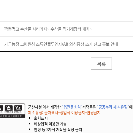
기부자 예우제
기부자 명예의 전당
기금사업
군산시 답례품
짬뽕먹고 수산물 사러가자~ 수산물 직거래장터 개최~
고향사랑기부제 소식
가금농장 고병원성 조류인플루엔자(AI) 의심증상 조기 신고 홍보 안내
목록
군산시청 에서 제작한
"읍면동소식"
저작물은
"공공누리 제 4 유형"
에
제 4 유형: 출처표시+상업적 이용금지+변경금지
출처표시
비상업적 이용만 가능
변형 등 2차적 저작물 작성 금지