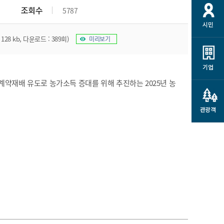
개
재정정보 공개
공공저작물
션
조회수
5787
시민
통계정보
행정규제개혁
소상공인 지원
128 kb, 다운로드 : 389회)
미리보기
민방위/재난안전
시스템
행정규제개혁안내
고유가 피해지원금
민방위
규제신문고
군산사랑배달 배달의명수
기업
재난안전
규제입증요청
계약재배 유도로 농가소득 증대를 위해 추진하는 2025년 농
카드수수료 지원
풍수해보험
사
규제정보포털
소상공인지원
재해예방
관광객
관련기관 안내
군산시착한가격업소
시민대상보험
통계
영조물 배상보험
인 현황
군산시민 안전보험
군산시민 자전거보험
군산 상품
농업인안전보험 농가부담
 가이드북
금 지원사업