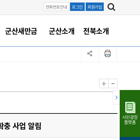
전화번호안내
로그인
회원가입
군산새만금
군산소개
전북소개
정 대응
족관계
부서/업무
RE100의 중심 새만금
도시/공원/주택
산업인프라
정책실명제
토지/건축
읍면동 안내
군산새만금 홍보 영상
조직운영6대지표
농업/축산업
도시재생
지방세
족관계
도시계획/지구단위계획
군산국가산업단지
정책실명제 안내
지방세
도시재생사업
민선8기 농업비전/발전방
공무원 정원
향
-
+
공원녹지
군산2국가산업단지
국민신청실명제안내
지방세환급금신청
도시재생(현장)지원센터
과장급이상 상위직 비율
농산물 유통
식
주택
새만금산업단지
정책실명제 중점관리 대상
지방세 상담챗봇
도시재생시설 현황
공무원 1인당 주민수
가축방역
자료실
자유무역지역
도시재생 공지/행사
현장공무원 비율
동물복지
지방산업단지
재정규모대비 인건비운영
시민광장
농공단지
실국본부수
플랫폼
확충 사업 알림
림 서비
산업단지 지도
내고장 알리미
구
항만/여객/공항/철도/컨벤