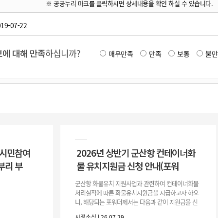
※ 공공누리 마크를 클릭하시면 상세내용을 확인 하실 수 있습니다.
19-07-22
에 대해 만족
하십니까?
매우만족
만족
보통
불만
 시민참여
2026년 상반기 군산항 컨테이너화
부리 부
물 유치지원금 신청 안내(포워
군산항 화물유치 지원사업과 관련하여 컨테이너화물
처리실적에 따른 화물유치지원금을 지급하고자 하오
니, 해당되는 포워더께서는 다음과 같이 지원금을 신
청하시기 바랍니다. 1. 해당기간 : ‘25. 11. 1. ~ '26. 4.
시정소식 | 26.07.29