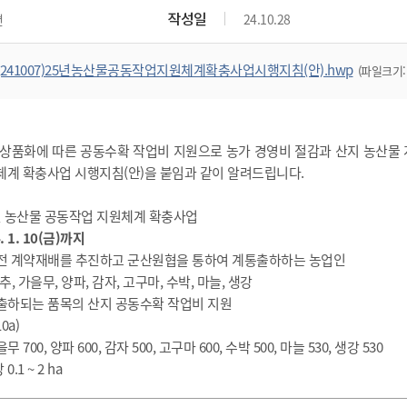
위원회 현황
공공데이터 개방
업무추진비공
군산시 무상교통
작성일
면
24.10.28
공부의 명수
정부24
위원회 명단공개
공공데이터 개방
예산/재정
법률정보
국민신문고
건설
부동산
에너지
(241007)25년농산물공동작업지원체계확충사업시행지침(안).hwp
(파일크기: 
환경
청소
위생
위원회 회의록 공개
공공데이터 수요조사
민원편람/서식
한눈에 서비스
전자가족관계등록
예산안내
조례규칙 입법예고
경제동향
도로/가로등
부동산 정보
태양광
환경선언문
청소정보
공중위생
재정공시
조례규칙 입법예고(구)
물가정보
자전거
주소/건축/지적/지리정보
가스/석유
인터넷등기소
환경기본정보
대형폐기물 배출신고
위생용품 제조업
결산보고서
법률정보 관련사이트
사회조사
상품화에 따른 공동수확 작업비 지원으로 농가 경영비 절감과 산지 농산물 
조상땅찾기
국세청홈택스
화학물질 관리지도
공모사업
생활쓰레기 처리요령
식품위생
체계 확충사업 시행지침(안)을 붙임과 같이 알려드립니다.
중기지방재정계획
사업체조
위택스
미세먼지 대응
음식물쓰레기 처리요령
문화 콘텐츠업
투자심사
통계연보
부동산통합민원
025년 농산물 공동작업 지원체계 확충사업
환경영향평가
폐기물 처리시설 현황
예산낭비신고
청년통계
. 1. 10(금)까지
체육
공공데이터포털
석면해체 건축물정보
종 전 계약재배를 추진하고 군산원협을 통하여 계통출하하는 농업인
보조금 부정수급 신고
주민등록
새올전자민원창구
체육시설 안내
, 가을무, 양파, 감자, 고구마, 수박, 마늘, 생강
환경오염업소 공개
공유재산
체류외국
시 출하되는 품목의 산지 공동수확 작업비 지원
군산시체육회
환경 관련사이트
재정용어사전
0a)
생활체육 공지
군산시 고향사랑기부제
 700, 양파 600, 감자 500, 고구마 600, 수박 500, 마늘 530, 생강 530
.1 ~ 2 ha
고향사랑기부제 소개
군산상품