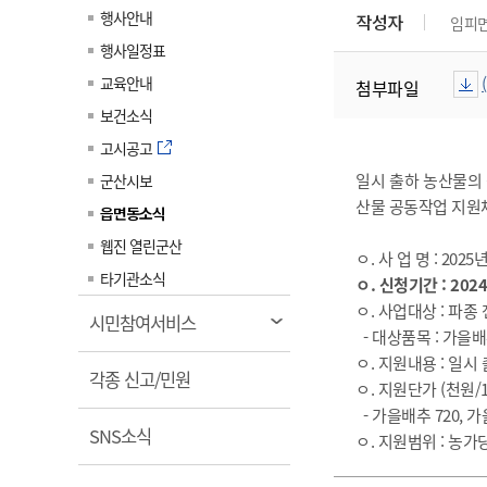
계약정보공개
행사안내
작성자
임피
전화번호안내
전화번호안내
전화번호안내
전화번호안내
전화번호안내
전화번호안내
전화번호안내
전화번호안내
군산시보
장사정보
행사일정표
입찰/계약정보
읍면동소식
주민복지 안내서
주요시책
수산업
찾아오시는길
찾아오시는길
찾아오시는길
찾아오시는길
찾아오시는길
찾아오시는길
찾아오시는길
찾아오시는길
교육안내
첨부파일
용역과제
민원편의제도
웹진 열린군산
시정계획
어업현황
보건소식
타기관소식
민원 1회방문 처리제
주요업무
수산물 안전정보
고시공고
어디서나 민원처리제
시정백서
일시 출하 농산물의 
군산시보
군산수산물 소비촉진행사
상품권 구매 사용 및 관리
산물 공동작업 지원
사전심사 청구제도
읍면동소식
군산 특화 수산물
민원인 후견인제
웹진 열린군산
ㅇ. 사 업 명 : 2
복합민원 상담예약제
타기관소식
ㅇ. 신청기간 : 2024
폐업신고 원스톱서비스
ㅇ. 사업대상 : 파
열
시민참여서비스
- 대상품목 : 가을배추
납세자 보호관제도
림
ㅇ. 지원내용 : 일
열
『안심상속』 원스톱 서비
각종 신고/민원
ㅇ. 지원단가 (천원/1
스
림
- 가을배추 720, 가을무
열
SNS소식
ㅇ. 지원범위 : 농가당 0
림