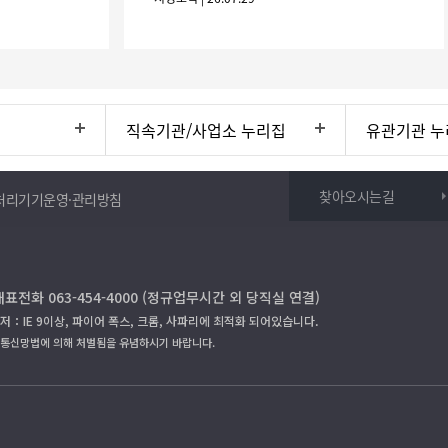
30.(6개
직속기관/사업소 누리집
유관기관 누
찾아오시는길
처리기기운영·관리방침
대표전화 063-454-4000 (정규업무시간 외 당직실 연결)
저：IE 9이상, 파이어 폭스, 크롬, 사파리에 최적화 되어있습니다.
보통신망법에 의해 처벌됨을 유념하시기 바랍니다.