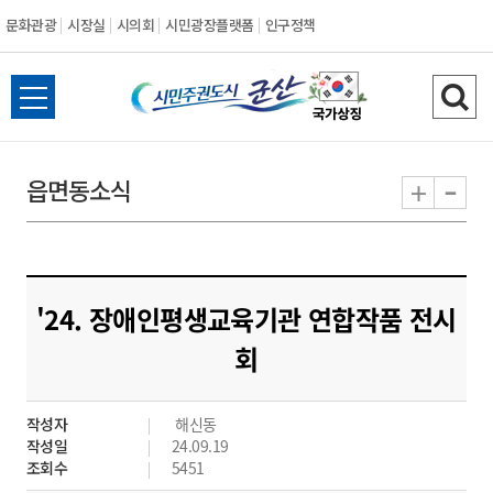
문화관광
시장실
시의회
시민광장플랫폼
인구정책
시
전
검
민
체
색
메
하
-
+
읍면동소식
주
뉴
기
열
권
기
도
'24. 장애인평생교육기관 연합작품 전시
시
회
군
작성자
해신동
산
작성일
24.09.19
조회수
5451