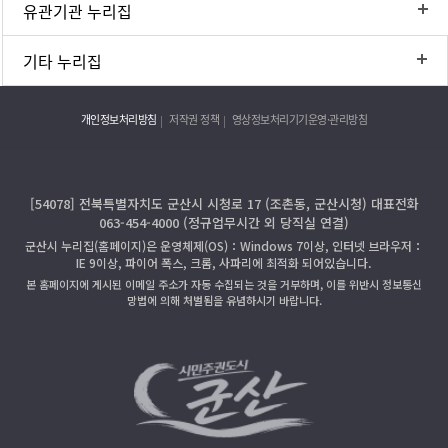
유관기관 누리집
기타 누리집
개인정보처리방침
저작권 정책
영상정보처리기기운영·관리방침
[54078] 전북특별자치도 군산시 시청로 17 (조촌동, 군산시청) 대표전화
063-454-4000 (정규업무시간 외 당직실 연결)
군산시 누리집(홈페이지)은 운영체제(OS)：Windows 7이상, 인터넷 브라우저：
IE 9이상, 파이어 폭스, 크롬, 사파리에 최적화 되어있습니다.
본 홈페이지에 게시된 이메일 주소가 자동 수집되는 것을 거부하며, 이를 위반시 정보통신
망법에 의해 처벌됨을 유념하시기 바랍니다.