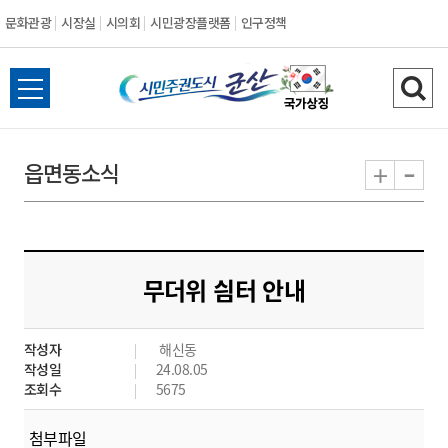
문화관광
시장실
시의회
시민광장플랫폼
인구정책
시
전
검
민
체
색
메
하
-
+
읍면동소식
주
뉴
기
열
권
기
도
무더위 싐터 안내
시
작성자
해신동
군
작성일
24.08.05
조회수
5675
산
첨부파일