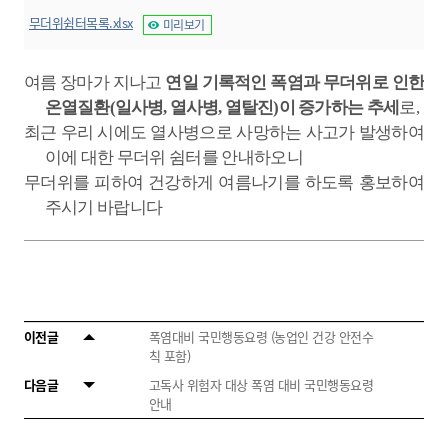
무더위쉼터목록.xlsx
미리보기
여름 장마가 지나고
연일 기록적인 폭염과 무더위로 인한
온열질환
(
일사병
,
열사병
,
열탈진
)
이
증가하는 추세
로
,
최근 우리 시에도 열사병으로 사망하는 사고가 발생하여
이에 대한 무더위 쉼터를 안내하오니
무더위를 피하여 건강하게 여름나기를 하도록 홍보하여
주시기 바랍니다
이전글
폭염대비 국민행동요령 (농업인 건강 안전수
칙 포함)
다음글
고독사 위험자 대상 폭염 대비 국민행동요령
안내