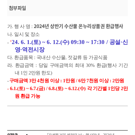
첨부파일
2024
년 상반기 수산물 온누리상품권 환급행사
가
.
행 사 명
:
나
.
일시 및 장소
‘
24. 6. 1.(
토
) ~ 6. 12.(
수
) 09:30 ~ 17:30 /
공설
·
신
-
영
·
역전시장
다
.
환급품목
:
국내산 수산물
,
젓갈류 등 가공식품
라
.
환급금액
:
당일 구매금액의 최대
30%
환급
(
행사 기간
내
1
인
2
만원 한도
)
-
구매금액
3
만
4
천원 이상
: 1
만원
/ 6
만
7
천원 이상
: 2
만원
- 6.1.(
토
) ~ 6.7.(
금
) / 6.8.(
토
) ~ 6.12.(
수
)
각 기간별
1
인당
2
만
원 환급 가능
이전글
「우체통거리 체험의 날」행사안내 - 2024년