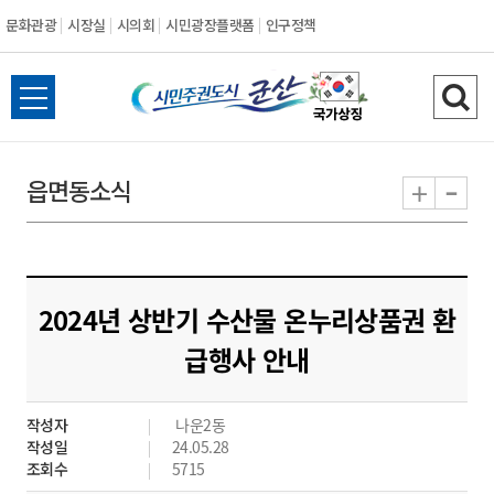
문화관광
시장실
시의회
시민광장플랫폼
인구정책
시
전
검
민
체
색
메
하
-
+
읍면동소식
주
뉴
기
열
권
기
도
2024년 상반기 수산물 온누리상품권 환
시
급행사 안내
군
작성자
나운2동
산
작성일
24.05.28
조회수
5715