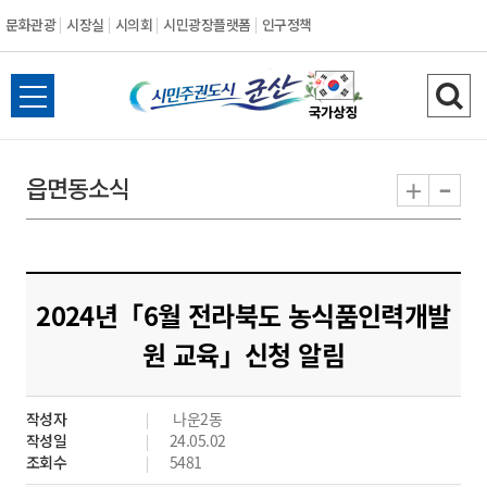
문화관광
시장실
시의회
시민광장플랫폼
인구정책
시
전
검
민
체
색
메
하
-
+
읍면동소식
주
뉴
기
열
권
기
도
2024년「6월 전라북도 농식품인력개발
시
원 교육」신청 알림
군
작성자
나운2동
산
작성일
24.05.02
조회수
5481