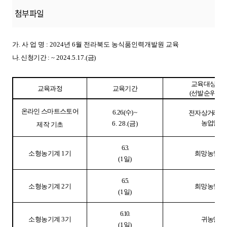
첨부파일
가. 사 업 명 : 2024년 6월 전라북도 농식품인력개발원 교육
나. 신청기간
:
~ 2024.5.17.(
금
)
교육대상
교육과정
교육기간
(
선발순위
)
온라인 스마트스토어
6. 26.(
수
)
~
전자 상거래 희
농업인
6. 28.(
금
)
제작 기초
6. 3.
소형농기계
1
기
희망 농업인
(1
일
)
6. 5.
소형농기계
2
기
희망 농업인
(1
일
)
6. 10.
소형농기계
3
기
귀농인
(1
일
)