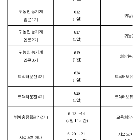
귀농인 농기계
6. 12.
귀농인
(1
일
)
입문
1
기
귀농인 농기계
6. 17.
귀농인
(1
일
)
입문
2
기
귀농인 농기계
6. 19.
희망 농업인
(1
일
)
입문
3
기
6. 24.
트랙터운전
3
기
트랙터보유 농
(1
일
)
6. 26.
트랙터운전
4
기
트랙터보유 농
(1
일
)
6. 13. ~14.
병해충 종합관리
(2
기
)
교육 희망 농업
(2
일
14
시간
)
6. 20. ~ 21.
시설 오이 재
시설 오이 재배