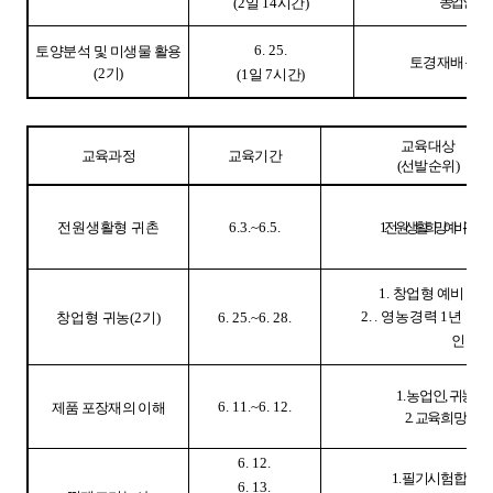
농업인
(2
일
14
시간
)
6. 25.
토양분석 및 미생물 활용
토경 재배 농업
(2
기
)
(1
일
7
시간
)
교육대상
교육과정
교육기간
(
선발순위
)
전원생활형 귀촌
6.3.~6.5.
1.
전원생활 희망 예비 귀촌인
1.
창업형 예비 귀
2. .
영농경력
1
년 이하
창업형 귀농
(2
기
)
6. 25.~6. 28.
인
1.
농업인
,
귀농인
6. 11.~6. 12.
제품 포장재의 이해
2.
교육희망자
6. 12.
1.
필기시험합격자
6. 13.