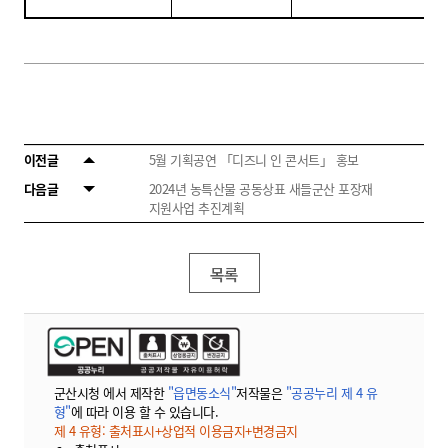
이전글
5월 기획공연 「디즈니 인 콘서트」 홍보
다음글
2024년 농특산물 공동상표 새들군산 포장재
지원사업 추진계획
목록
군산시청 에서 제작한
"읍면동소식"
저작물은
"공공누리 제 4 유
형"
에 따라 이용 할 수 있습니다.
제 4 유형: 출처표시+상업적 이용금지+변경금지