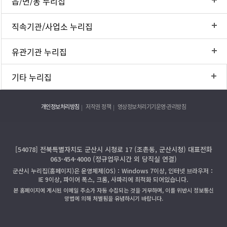
읍/면/동 누리집
직속기관/사업소 누리집
유관기관 누리집
기타 누리집
개인정보처리방침
저작권 정책
영상정보처리기기운영·관리방침
[54078] 전북특별자치도 군산시 시청로 17 (조촌동, 군산시청) 대표전화
063-454-4000 (정규업무시간 외 당직실 연결)
군산시 누리집(홈페이지)은 운영체제(OS)：Windows 7이상, 인터넷 브라우저：
IE 9이상, 파이어 폭스, 크롬, 사파리에 최적화 되어있습니다.
본 홈페이지에 게시된 이메일 주소가 자동 수집되는 것을 거부하며, 이를 위반시 정보통신
망법에 의해 처벌됨을 유념하시기 바랍니다.