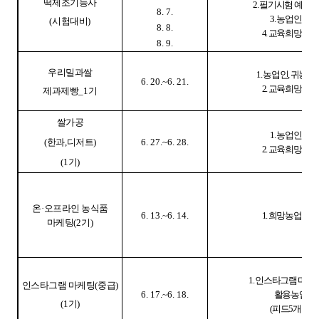
떡제조기능사
2.
필기시험 예정자
8. 7.
3.
농업인
(
시험대비
)
8. 8.
4.
교육희망자
8. 9.
우리밀과쌀
1.
농업인
,
귀농인
6. 20.~6. 21.
2.
교육희망자
제과제빵
_1
기
쌀가공
1.
농업인
(
한과
,
디저트
)
6. 27.~6. 28.
2.
교육희망자
(1
기
)
온
·
오프라인 농식품
6. 13.~6. 14.
1.
희망농업인
마케팅
(2
기
)
1.
인스타그램 마케
인스타그램 마케팅
(
중급
)
6. 17.~6. 18.
활용농업인
(1
기
)
(
피드
5
개이상