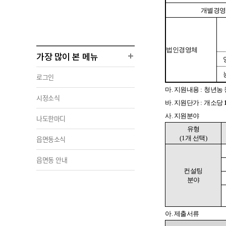
개별경영
법인경영체
가장 많이 본 메뉴
로그인
마. 지원내용
:
청년농 
시정소식
바. 지원단가
:
개소당
사. 지원분야
나도한마디
유형
읍면동소식
(1
개 선택
)
읍면동 안내
컨설팅
분야
아. 제출서류