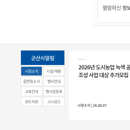
열람하신
정보
군산시알림
2026년 도시농업 녹색 
시정소식
시험/채용
조성 사업 대상 추가모집
(municipal
읍면동소식
행사안내
news)
교육안내
행사일정표
보도자료
고시공고
시정소식 | 26.08.07