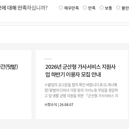
에 대해 만족
하십니까?
매우만족
만족
보통
불만
공간(텃밭)
2026년 군산형 가사서비스 지원사
업 하반기 이용자 모집 안내
※붙임의 공고문을 필히 확인 바랍니다.(8.11.게시예
정) 맞벌이·다자녀 가정 등의 가사노동 부담을 경감하
고 일·생활 균형 지원을 위한 「군산형 가사서비스 지
원사업」하반기 이용자를 다음과 같이 추가 모집하오
시정소식 | 26.08.07
니 많은 참여 바랍니다. 1