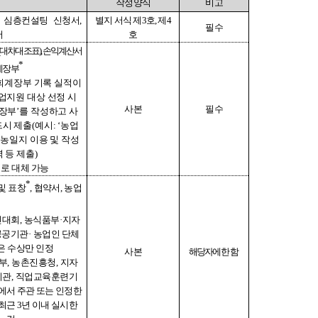
작성양식
비고
 심층컨설팅 신청서
,
별지 서식 제
3
호
,
제
4
필수
서
호
대차대조표
)
,
손익계산서
*
계장부
회계장부 기록 실적이
업지원 대상 선정 시
사본
필수
장부
’
를 작성하고 사
드시 제출
(
예시
: ‘
농업
영농일지 이용 및 작성
 등 제출
)
로 대체 가능
*
및 표창
,
협약서
,
농업
진대회
,
농식품부
·
지자
공공기관
·
농업인 단체
은 수상만 인정
사본
해당자에
한함
부
,
농촌진흥청
,
지자
기관
,
직업교육훈련기
에서 주관 또는 인정한
 최근
3
년 이내 실시한