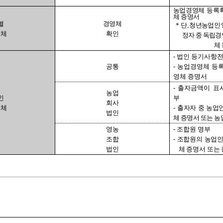
농업경영체 등록
체 증명서
별
경영체
*
단
,
청년농업인 
영체
확인
정자 중 독립경
체
-
법인 등기사항
공통
-
농업경영체 등
영체 증명서
-
출자금액이 표
농업
인
부
회사
영체
-
출자자 중 농업
법인
체 증명서 또는 농
영농
-
조합원 명부
조합
-
조합원의 농업인
법인
체 증명서 또는