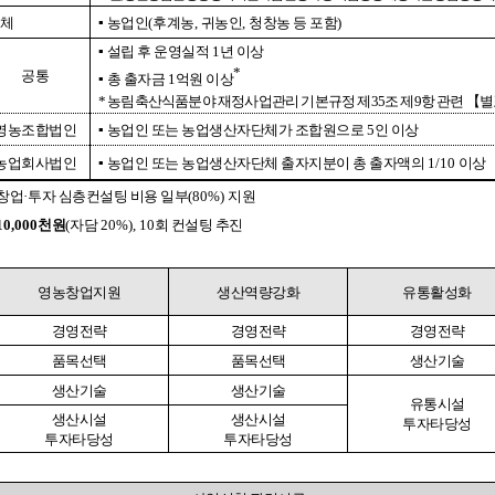
기부자 예우제
체
▪
농업인
(
후계농
,
귀농인
,
청창농 등 포함
)
기부자 명예의 전당
▪
설립 후 운영실적
1
년 이상
기금사업
*
공통
▪
총 출자금
1
억원 이상
*
농림축산식품분야 재정사업관리 기본규정 제
35
조 제
9
항 관련
【
별
군산시 답례품
영농조합법인
▪
농업인 또는 농업생산자단체가 조합원으로
5
인 이상
고향사랑기부제 소식
농업회사법인
▪
농업인 또는 농업생산자단체 출자지분이 총 출자액의
1/10
이상
창업
·
투자 심층컨설팅 비용 일부
(80%)
지원
10,000
천원
(
자담
20%
), 10
회 컨설팅 추진
영농창업지원
생산역량강화
유통활성화
경영전략
경영전략
경영전략
품목선택
품목선택
생산기술
생산기술
생산기술
유통시설
생산시설
생산시설
투자타당성
투자타당성
투자타당성