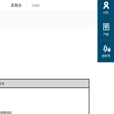
개
재정정보 공개
공공저작물
션
조회수
5340
시민
통계정보
행정규제개혁
소상공인 지원
민방위/재난안전
시스템
행정규제개혁안내
고유가 피해지원금
민방위
규제신문고
군산사랑배달 배달의명수
기업
재난안전
규제입증요청
카드수수료 지원
풍수해보험
사
규제정보포털
소상공인지원
재해예방
관광객
관련기관 안내
군산시착한가격업소
시민대상보험
통계
영조물 배상보험
인 현황
자격
군산시민 안전보험
군산시민 자전거보험
군산 상품
농업인안전보험 농가부담
 가이드북
금 지원사업
등록 제외