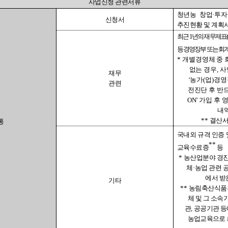
사업신청 관련서류
청년농 창업
·
투자
신청서
추진현황 및 계획
최근
1
년의 재무제표
(
등 경영장부 또는 회
*
개별경영체 중 
없는 경우
,
사
재무
‘
농가
(
업
)
경영
관련
전진단 후 반
ON’
가입 후 
내역
**
결산서
통
국내외 규격 인증 
**
교육수료증
등
*
농산업분야 경
체
·
농업 관련 
에서 받
기타
**
농림축산식품
체 및 그 소속
관
,
공공기관 등
농업교육으로