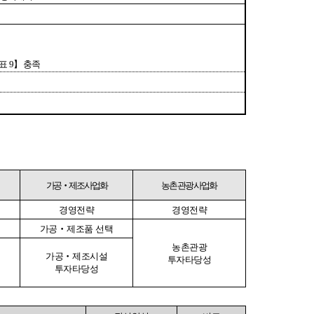
농기계 종합보험
표
9
】
충족
가공
‧
제조사업화
농촌관광사업화
경영전략
경영전략
가공
‧
제조품 선택
농촌관광
가공
‧
제조시설
투자타당성
투자타당성