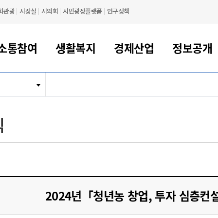
화관광
시장실
시의회
시민광장플랫폼
인구정책
소통참여
생활복지
경제산업
정보공개
새만금 해양거점도시 군산
정보공개 목록/청구
시민참여서비스
여권 민원
기업지원
교육
군산시 소개
군산시 관할권 주요논리
각종 신고/민원
사전정보공표
일자리/창업
차량 민원
상하수도
시청안내
새만금 관할구역 결
주민등록/인감/가
교통안내
기업목록
인사운영
SNS소식
여권발급안내
시민광장플랫폼
교육지원
투자기업 인센티브
정보공개 목록/청구
군산 현황
차량등록사업소 안내
하수도 계획
군산시 명장
사전정보공표
청사종합안내
주민등록/인감/가
시내버스
일반기업 목록
2022년도 통계
조직도
식
여권 서식
시장에게 바란다
평생교육
기업지원정책
군산의 역사
차량 신규/이전 등록
상수도시설
구인구직
수시공표
전화번호안내
각종서식
택시
사회적경제기업
2023년도 통계
업무
나의민원
학자금대출이자지원
경제 공지/서식
수상현황
저당권 설정/말소 등록
수질검사
청년뜰(청년센터/창업센터)
부서별 팩스번호
시외버스/고속버스
공장 검색
2024년도 통계
부서소
나도한마디
우리아이 꿈탐험 지원사업
기업애로해소SOS
자연지리특성
등록원부 열람/발급
상수도/하수도 요금
시청 오시는 길
철도/항공
2025년도 통계
부서별 
군산시사회적경제지원센터
칭찬합시다
시민정보화교육
강소연구개발특구
행정구역/행정지도
자동차 등록 서식
요금조회납부시스템
여객선
설문조사
부모학교예약시스템
자매결연/국제협력 도시
자동차 과태료 조회 및 납부
공공하수처리시설
교통 관련사이트
일자리 지원사업
2024년「청년농 창업, 투자 심층
자원봉사참여
군산어린이시청
군산의 상징
자동차 정기(종합)검사 기
주정차단속 문자알
일자리지원센터
간조회 및 검사예약
스
전자민원창
적극행정
디지털배움터