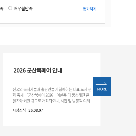
족
매우불만족
2026 군산북페어 안내
전국의 독서가들과 출판인들이 함께하는 대표 도서 문
MORE
화 축제 「군산북페어 2026」이한층 더 풍성해진 콘
텐츠와 커진 규모로 개최되오니, 시민 및 방문객 여러
분의 많은 관심과 참여 바랍니다.□ 행사 개요행사 기
시정소식 | 26.08.07
간: 2026. 8. 28.