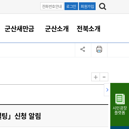
전화번호안내
로그인
회원가입
군산새만금
군산소개
전북소개
정 대응
족관계
부서/업무
RE100의 중심 새만금
도시/공원/주택
산업인프라
정책실명제
토지/건축
읍면동 안내
군산새만금 홍보 영상
조직운영6대지표
농업/축산업
도시재생
지방세
족관계
도시계획/지구단위계획
군산국가산업단지
정책실명제 안내
지방세
도시재생사업
민선8기 농업비전/발전방
공무원 정원
향
-
+
공원녹지
군산2국가산업단지
국민신청실명제안내
지방세환급금신청
도시재생(현장)지원센터
과장급이상 상위직 비율
농산물 유통
식
주택
새만금산업단지
정책실명제 중점관리 대상
지방세 상담챗봇
도시재생시설 현황
공무원 1인당 주민수
가축방역
자료실
자유무역지역
도시재생 공지/행사
현장공무원 비율
동물복지
지방산업단지
재정규모대비 인건비운영
시민광장
농공단지
실국본부수
플랫폼
컨설팅」신청 알림
림 서비
산업단지 지도
내고장 알리미
구
항만/여객/공항/철도/컨벤