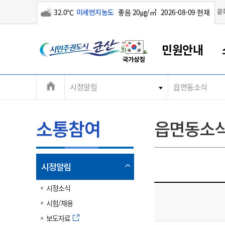
구름많음
문
32.0℃
미세먼지농도
좋음 20㎍/㎥
2026-08-09 현재
시
민원안내
민
전
시정알림
읍면동소식
군산새만금
민원안내
소통참여
생활복지
경제산업
정보공개
군산소개
전북소개
주
군산에서 시작되는 새만금
전북특별자치도 소개
군산사랑상품권
민원창구안내
정보공개제도
복지/보건
시정알림
군산시 비전
체
권
민원이용안내
시정소식
인구정책
상품권 안내
제도안내
전북특별자치도란?
메
소통참여
읍면동소
민원수수료
시험/채용
통합돌봄
상품권 공지사항
비공개대상정보
전북특별자치도 용어 Q&A
뉴
도
종합민원창구
보도자료
주민복지
상품권 Q&A
불복구제절차
자료실
시
아름다운 배려창구
행사안내
아동/청소년
상품권 이용규약
수수료
열
시정알림
홍보영상 게시판
토지정보민원창구
행사일정표
여성/가족
판매대행점 조회
정보공개서식
림
군
대표전화
대표전화
대표전화
대표전화
대표전화
대표전화
대표전화
대표전화
063-454-4000
063-454-4000
063-454-4000
063-454-4000
063-454-4000
063-454-4000
063-454-4000
063-454-4000
시정소식
무인민원발급기
교육안내
노인복지
지류상품권 재고조회
시험/채용
산
보건소식
장애인복지
부서 및 담당자 연락처
부서 및 담당자 연락처
부서 및 담당자 연락처
부서 및 담당자 연락처
부서 및 담당자 연락처
부서 및 담당자 연락처
부서 및 담당자 연락처
부서 및 담당자 연락처
보도자료
고시공고
사회서비스(바우처)