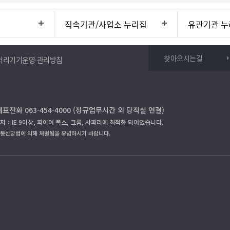
직속기관/사업소 누리집
유관기관 누
찾아오시는길
처리기기운영·관리방침
대표전화 063-454-4000 (정규업무시간 외 당직실 연결)
저：IE 9이상, 파이어 폭스, 크롬, 사파리에 최적화 되어있습니다.
보통신망법에 의해 처벌됨을 유념하시기 바랍니다.