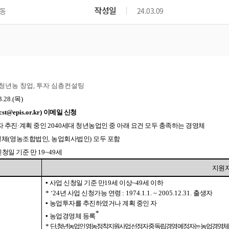
위원회 현황
공공데이터 개방
업무추진비공
군산시 무상교통
작성일
동
24.03.09
공부의 명수
정부24
위원회 명단공개
공공데이터 개방
예산/재정
법률정보
국민신문고
건설
부동산
에너지
환경
청소
위생
위원회 회의록 공개
공공데이터 수요조사
민원편람/서식
한눈에 서비스
전자가족관계등록
예산안내
조례규칙 입법예고
경제동향
도로/가로등
부동산 정보
태양광
환경선언문
청소정보
공중위생
재정공시
조례규칙 입법예고(구)
물가정보
자전거
주소/건축/지적/지리정보
가스/석유
인터넷등기소
환경기본정보
대형폐기물 배출신고
위생용품 제조업
결산보고서
법률정보 관련사이트
사회조사
조상땅찾기
24년 청년농 창업, 투자 심층컨설팅
국세청홈택스
화학물질 관리지도
공모사업
생활쓰레기 처리요령
식품위생
중기지방재정계획
사업체조
3.28.(
목
)
위택스
미세먼지 대응
음식물쓰레기 처리요령
문화 콘텐츠업
cst@epis.or.kr)
이메일 신청
투자심사
통계연보
부동산통합민원
자 추진
환경영향평가
·
계획 중인
2040
세대 청년농업인 중 아래 요건 모두 충족하는 경영체
폐기물 처리시설 현황
예산낭비신고
청년통계
체육
공공데이터포털
영체
(
영농조합법인
,
농업회사법인
)
모두 포함
석면해체 건축물정보
보조금 부정수급 신고
주민등록
새올전자민원창구
신청일 기준 만
19~49
세
체육시설 안내
환경오염업소 공개
공유재산
체류외국
지원
군산시체육회
환경 관련사이트
재정용어사전
▪
사업 신청일 기준 만
19
세 이상
~49
세 이하
생활체육 공지
군산시 고향사랑기부제
* ‘24
년 사업 신청가능 연령
: 1974.1.1. ~ 2005.12.31.
출생자
▪
농업투자를 추진하였거나 계획 중인 자
*
고향사랑기부제 소개
군산상품
▪
농업경영체 등록
*
단
,
청년농업인
영농정착지원사업 선정자 중 독립경영 예정자는 농업경영체 