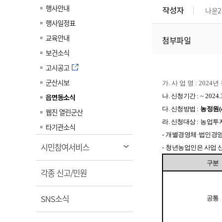
계약정보공개
행사안내
작성자
나운2
전화번호안내
전화번호안내
전화번호안내
전화번호안내
전화번호안내
전화번호안내
전화번호안내
전화번호안내
군산시보
장사정보
행사일정표
입찰/계약정보
읍면동소식
주민복지 안내서
주요시책
수산업
찾아오시는길
찾아오시는길
찾아오시는길
찾아오시는길
찾아오시는길
찾아오시는길
찾아오시는길
찾아오시는길
교육안내
첨부파일
용역과제
민원편의제도
웹진 열린군산
시정계획
어업현황
보건소식
타기관소식
민원 1회방문 처리제
주요업무
수산물 안전정보
고시공고
어디서나 민원처리제
시정백서
군산시보
군산수산물 소비촉진행사
가. 사 업 명 : 20
상품권 구매 사용 및 관리
사전심사 청구제도
읍면동소식
나. 신청기간
:
~ 2024.
군산 특화 수산물
민원인 후견인제
다. 신청방법
:
농정원
(
웹진 열린군산
라. 신청대상
:
농업투
복합민원 상담예약제
타기관소식
-
개별경영체
·
법인경
폐업신고 원스톱서비스
열
시민참여서비스
-
청년농업인은 사업 
납세자 보호관제도
림
구분
열
『안심상속』 원스톱 서비
각종 신고/민원
스
림
열
SNS소식
공통
림