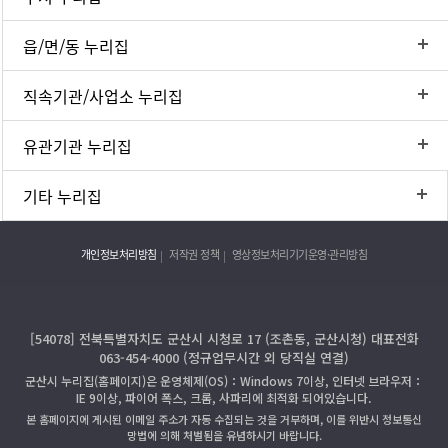
읍/면/동 누리집
직속기관/사업소 누리집
유관기관 누리집
기타 누리집
개인정보처리방침
저작권 정책
영상정보처리기기운영·관리방침
[54078] 전북특별자치도 군산시 시청로 17 (조촌동, 군산시청) 대표전화
063-454-4000 (정규업무시간 외 당직실 연결)
군산시 누리집(홈페이지)은 운영체제(OS)：Windows 7이상, 인터넷 브라우저：
IE 9이상, 파이어 폭스, 크롬, 사파리에 최적화 되어있습니다.
본 홈페이지에 게시된 이메일 주소가 자동 수집되는 것을 거부하며, 이를 위반시 정보통신
망법에 의해 처벌됨을 유념하시기 바랍니다.