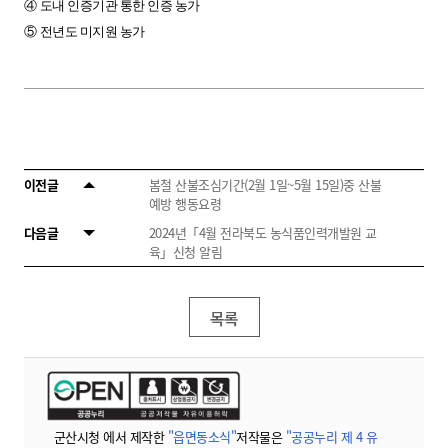
④
도내 인증기관 통한 인증 농가
⑤
전년도 미지원 농가
이전글
봄철 산불조심기간(2월 1일~5월 15일)중 산불
예방 행동요령
다음글
2024년「4월 전라북도 농식품인력개발원 교
육」신청 알림
목록
군산시청 에서 제작한
"읍면동소식"
저작물은
"공공누리 제 4 유