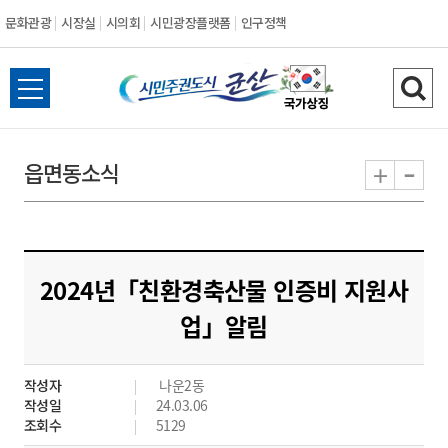
문화관광
시장실
시의회
시민광장플랫폼
인구정책
시
전
검
민
체
색
메
하
-
+
읍면동소식
주
뉴
기
열
권
기
도
2024년「친환경축산물 인증비 지원사
시
업」알림
군
작성자
나운2동
산
작성일
24.03.06
조회수
5129