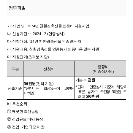
첨부파일
가. 사 업 명 : 2024년 친환경축산물 인증비 지원사업
나. 신청기간
:
~ 2024.12.(
연중상시
)
다. 신청대상
:
`24
년 친환경축산물 인증받은 자
라. 지원내용
:
친환경축산물 인증농가 인증비용 일부 지원
마. 지원단가
(
초과분 자담
)
출장비
구분
신청비
(
인증심사원
)
기본
50
천원
50
천원
(
전액 지원
)
*
단체
:
인증심사 기준에
해당하는
산출기준
*
신청비는 법정요금이
50
천원
표본 농가수
구간당
50
천원
추가
,
이하임
.
최고
500
천원
바. 우선순위
①
깨끗한 축산농장
②
전업규모 미만 농장
③
전업
~
기업규모 미만