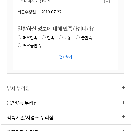
홈페이지 개선의견
최근수정일
2019-07-22
열람하신
정보에 대해 만족
하십니까?
매우만족
만족
보통
불만족
매우불만족
부서 누리집
읍/면/동 누리집
직속기관/사업소 누리집