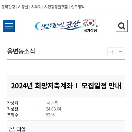
문화관광
시장실
시의회
시민광장플랫폼
인구정책
시
전
검
민
체
색
메
하
-
+
읍면동소식
주
뉴
기
열
권
기
도
2024년 희망저축계좌Ⅰ 모집일정 안내
시
작성자
해신동
군
작성일
24.03.04
조회수
5205
산
첨부파일