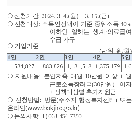
❍
신청기간
: 2024. 3. 4.(
월
) ~ 3. 15.(
금
)
❍
신청대상
:
소득인정액이 기준 중위소득
40%
이하인 일하는 생계
·
의료
급여
수급 가구
❍
가입
기준
(
단위
:
원
/
월
)
1
인
2
인
3
인
4
인
5
인
534,827
883,826
1,131,518
1,375,179
1,606
❍
지원내용
:
본인저축 매월
10
만원 이상
+
월
근로소득장려금
(30
만원
)
+
이자
+
정책대상별 추가지원금
❍
신청방법
:
방문
(
주소지 행정복지센터
)
또는
www.bokjiro.go.kr)
온라인
(
❍
문의사항
:
T) 063-454-7350