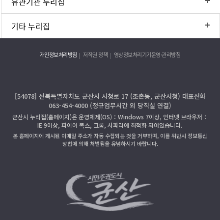
유관기관 누리집
기타 누리집
개인정보처리방침
저작권 정책
영상정보처리기기운영·관리방침
[54078] 전북특별자치도 군산시 시청로 17 (조촌동, 군산시청) 대표전화
063-454-4000 (정규업무시간 외 당직실 연결)
군산시 누리집(홈페이지)은 운영체제(OS)：Windows 7이상, 인터넷 브라우저：
IE 9이상, 파이어 폭스, 크롬, 사파리에 최적화 되어있습니다.
본 홈페이지에 게시된 이메일 주소가 자동 수집되는 것을 거부하며, 이를 위반시 정보통신
망법에 의해 처벌됨을 유념하시기 바랍니다.