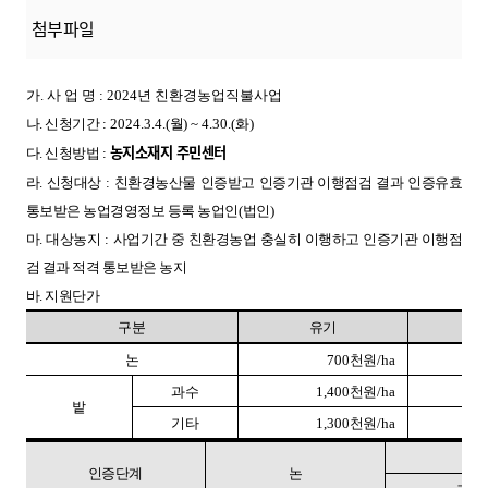
첨부파일
가. 사 업 명 : 2024년 친환경농업직불사업
나. 신청기간
:
2024.3.4.(
월
) ~ 4.30.(
화
)
농지소재지 주민센터
다. 신청방법
:
라. 신청대상
:
친환경농산물 인증받고 인증기관 이행점검 결과 인증유효
통보받은 농업경영정보 등록 농업인
(
법인
)
마. 대상농지
:
사업기간 중 친환경농업 충실히 이행하고 인증기관 이행점
검 결과 적격 통보받은 농지
바. 지원단가
구분
유기
무
논
700
천원
/ha
과수
1,400
천원
/ha
밭
기타
1,300
천원
/ha
인증단계
논