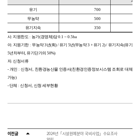
과수
유기
700
무농약
500
유기지속
350
사. 지원한도
:
농가
(
경영체
)
당
0.1 ~ 0.5ha
아. 지원기한
:
무농약
3
년
(
회
) /
유기
5
년
(
무농약
3 +
유기
2) /
유기지속
(
유기
5
년차부터
,
유기단가의
50%)
자. 신청서류
- 개인
:
신청서
,
친환경농산물 인증서
(
친환경인증정보시스템 조회로 대체
가능
)
- 단체
:
신청서
,
신청 세부현황
이전글
2024년「시설원예분야 국비사업」수요조사
알림