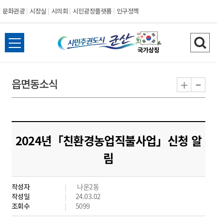
문화관광
시장실
시의회
시민광장플랫폼
인구정책
시
전
검
민
체
색
메
하
-
+
읍면동소식
주
뉴
기
열
권
기
도
2024년「친환경농업직불사업」신청 알
시
림
군
작성자
나운2동
산
작성일
24.03.02
조회수
5099