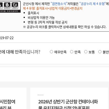
군산시청 에서 제작한
"읍면동소식"
저작물은
"공공누리 제 4 유형"
에
제 4 유형: 출처표시+상업적 이용금지+변경금지
출처표시
비상업적 이용만 가능
변형 등 2차적 저작물 작성 금지
※ 공공누리 마크를 클릭하시면 상세내용을 확인 하실 수 있습니다.
19-07-22
에 대해 만족
하십니까?
매우만족
만족
보통
불만
 시민참여
2026년 상반기 군산항 컨테이너화
부리 부
물 유치지원금 신청 안내(포워