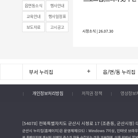
(municipal
읍면동소식
행사안내
news)
교육안내
행사일정표
보도자료
고시공고
시정소식 | 26.07.30
부서 누리집
읍/면/동 누리집
개인정보처리방침
저작권 정책
영상정보
[54078] 전북특별자치도 군산시 시청로 17 (조촌동, 군산시청) 
군산시 누리집(홈페이지)은 운영체제(OS)：Windows 7이상, 인터넷 브라우
본 홈페이지에 게시된 이메일 주소가 자동 수집되는 것을 거부하며, 이를 위반시 정