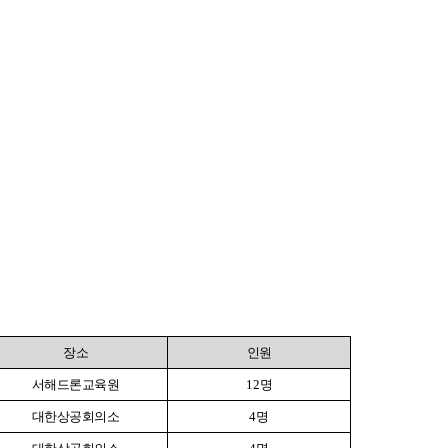
농기계 종합보험
장소
인원
서해드론교육원
12
명
대한상공회의소
4
명