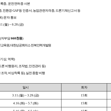
기부자 예우제
등록증
,
운전면허증 사본
기부자 명예의 전당
증
,
친환경
·GAP
등 인증서
,
농업관련자격증
,
드론기체신고서 등
기금사업
목
)
문자 통보
군산시 답례품
11.(
월
) ~ 6.28.(
금
)
고향사랑기부제 소식
(
자부담
660
천원
)
론교육원
,
대한상공회의소 전북인력개발원
기상
,
역학
)
드론 비행원리
,
조작법
,
안전관리 등
)
 조작
,
비상착륙 등
),
실전 종합 비행
일시
회차
3.11.(
월
) ~ 3.29.(
금
)
15
회
4.16.(
화
) ~ 5.7.(
화
)
15
회