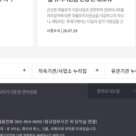
군산항 화물유치 지원사업과 관련하여 컨테이너화물
처리실적에 따른 화물유치지원금을 지급하고자 하오
니, 해당되는 포워더께서는 다음과 같이 지원금을 신
청하시기 바랍니다. 1. 해당기간 : ‘25. 11. 1. ~ '26. 4.
시정소식 | 26.07.29
30.(6개
직속기관/사업소 누리집
유관기관 누
찾아오시는길
처리기기운영·관리방침
대표전화 063-454-4000 (정규업무시간 외 당직실 연결)
저：IE 9이상, 파이어 폭스, 크롬, 사파리에 최적화 되어있습니다.
보통신망법에 의해 처벌됨을 유념하시기 바랍니다.