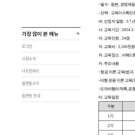
- 필수
:
등본
,
경영체
- 선택
:
교육이수확인
바. 선정자 알림
:
3.7.(
사. 교육기간
:
2024.3.
가장 많이 본 메뉴
아. 교육인원
: 24
명
로그인
자. 교육비
:
2,160
천원
차. 교육장소
:
서해드
시정소식
카. 주요내용
나도한마디
- 항공 이론 교육
(
법규
,
- 비행 운용 이론 교육
(
읍면동소식
- 모의비행
(
이착륙
,
공중
읍면동 안내
타. 교육일정
구분
1
기
2
기