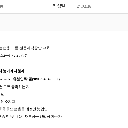
위원회 현황
공공데이터 개방
업무추진비공
군산시 무상교통
작성일
동
24.02.18
공부의 명수
정부24
위원회 명단공개
공공데이터 개방
예산/재정
법률정보
국민신문고
건설
부동산
에너지
환경
청소
위생
위원회 회의록 공개
공공데이터 수요조사
민원편람/서식
한눈에 서비스
전자가족관계등록
예산안내
조례규칙 입법예고
경제동향
도로/가로등
부동산 정보
태양광
환경선언문
청소정보
공중위생
재정공시
조례규칙 입법예고(구)
물가정보
자전거
주소/건축/지적/지리정보
가스/석유
인터넷등기소
환경기본정보
대형폐기물 배출신고
위생용품 제조업
결산보고서
법률정보 관련사이트
사회조사
조상땅찾기
24년 농업용 드론 전문자격증반 교육
국세청홈택스
화학물질 관리지도
공모사업
생활쓰레기 처리요령
식품위생
중기지방재정계획
사업체조
15.(
목
) ~ 2.23.(
금
)
위택스
미세먼지 대응
음식물쓰레기 처리요령
문화 콘텐츠업
투자심사
통계연보
부동산통합민원
환경영향평가
폐기물 처리시설 현황
과 농기계지원계
예산낭비신고
청년통계
체육
공공데이터포털
orea.kr
석면해체 건축물정보
유선연락 필
(
☎
063-454-5902)
보조금 부정수급 신고
주민등록
새올전자민원창구
건 모두 충족하는 자
체육시설 안내
환경오염업소 공개
공유재산
체류외국
시민
군산시체육회
환경 관련사이트
재정용어사전
면허 소지자
생활체육 공지
군산시 고향사랑기부제
종용 등으로 활용 예정인 농업인
자격증 취득비용의 자부담금 선입금 가능자
고향사랑기부제 소개
군산상품