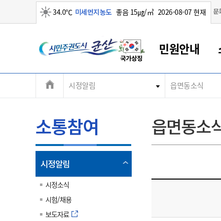
맑음
문
34.0℃
미세먼지농도
좋음 15㎍/㎥
2026-08-07 현재
시
민원안내
민
전
시정알림
읍면동소식
군산새만금
민원안내
소통참여
생활복지
경제산업
정보공개
군산소개
전북소개
주
군산에서 시작되는 새만금
전북특별자치도 소개
군산사랑상품권
민원창구안내
정보공개제도
복지/보건
시정알림
군산시 비전
체
권
민원이용안내
시정소식
인구정책
상품권 안내
제도안내
전북특별자치도란?
메
소통참여
읍면동소
민원수수료
시험/채용
통합돌봄
상품권 공지사항
비공개대상정보
전북특별자치도 용어 Q&A
뉴
도
종합민원창구
보도자료
주민복지
상품권 Q&A
불복구제절차
자료실
시
아름다운 배려창구
행사안내
아동/청소년
상품권 이용규약
수수료
열
시정알림
홍보영상 게시판
토지정보민원창구
행사일정표
여성/가족
판매대행점 조회
정보공개서식
림
군
대표전화
대표전화
대표전화
대표전화
대표전화
대표전화
대표전화
대표전화
063-454-4000
063-454-4000
063-454-4000
063-454-4000
063-454-4000
063-454-4000
063-454-4000
063-454-4000
시정소식
무인민원발급기
교육안내
노인복지
지류상품권 재고조회
시험/채용
산
보건소식
장애인복지
부서 및 담당자 연락처
부서 및 담당자 연락처
부서 및 담당자 연락처
부서 및 담당자 연락처
부서 및 담당자 연락처
부서 및 담당자 연락처
부서 및 담당자 연락처
부서 및 담당자 연락처
보도자료
고시공고
사회서비스(바우처)