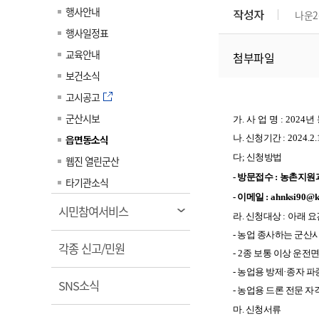
계약정보공개
행사안내
작성자
나운2
전화번호안내
전화번호안내
전화번호안내
전화번호안내
전화번호안내
전화번호안내
전화번호안내
전화번호안내
군산시보
장사정보
행사일정표
입찰/계약정보
읍면동소식
주민복지 안내서
주요시책
수산업
찾아오시는길
찾아오시는길
찾아오시는길
찾아오시는길
찾아오시는길
찾아오시는길
찾아오시는길
찾아오시는길
교육안내
첨부파일
용역과제
민원편의제도
웹진 열린군산
시정계획
어업현황
보건소식
타기관소식
민원 1회방문 처리제
주요업무
수산물 안전정보
고시공고
어디서나 민원처리제
시정백서
군산시보
군산수산물 소비촉진행사
가. 사 업 명 : 20
상품권 구매 사용 및 관리
사전심사 청구제도
읍면동소식
나. 신청기간
:
2024.2.
군산 특화 수산물
민원인 후견인제
다; 신청방법
웹진 열린군산
- 방문접수
:
농촌지원
복합민원 상담예약제
타기관소식
- 이메일
:
ahnksi90@k
폐업신고 원스톱서비스
열
시민참여서비스
라. 신청대상
:
아래 요
납세자 보호관제도
림
- 농업 종사하는 군산
열
『안심상속』 원스톱 서비
각종 신고/민원
- 2
종 보통 이상 운전
스
림
- 농업용 방제
·
종자 파
열
SNS소식
- 농업용 드론 전문 
림
마. 신청서류