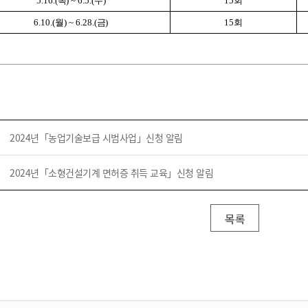
5.16.(
목
) ~ 6.5.(
수
)
15
회
6.10.(
월
) ~ 6.28.(
금
)
15
회
2024년「농업기술보급 시범사업」신청 알림
2024년「소형건설기계 면허증 취득 교육」신청 알림
목록