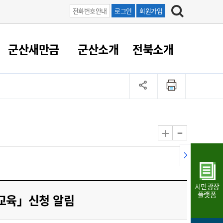
전화번호안내
로그인
회원가입
군산새만금
군산소개
전북소개
정 대응
족관계
부서/업무
RE100의 중심 새만금
도시/공원/주택
산업인프라
정책실명제
토지/건축
읍면동 안내
군산새만금 홍보 영상
조직운영6대지표
농업/축산업
도시재생
지방세
족관계
도시계획/지구단위계획
군산국가산업단지
정책실명제 안내
지방세
도시재생사업
민선8기 농업비전/발전방
공무원 정원
향
-
+
공원녹지
군산2국가산업단지
국민신청실명제안내
지방세환급금신청
도시재생(현장)지원센터
과장급이상 상위직 비율
농산물 유통
식
주택
새만금산업단지
정책실명제 중점관리 대상
지방세 상담챗봇
도시재생시설 현황
공무원 1인당 주민수
가축방역
자료실
자유무역지역
도시재생 공지/행사
현장공무원 비율
동물복지
지방산업단지
재정규모대비 인건비운영
시민광장
농공단지
실국본부수
플랫폼
 교육」신청 알림
림 서비
산업단지 지도
내고장 알리미
구
항만/여객/공항/철도/컨벤