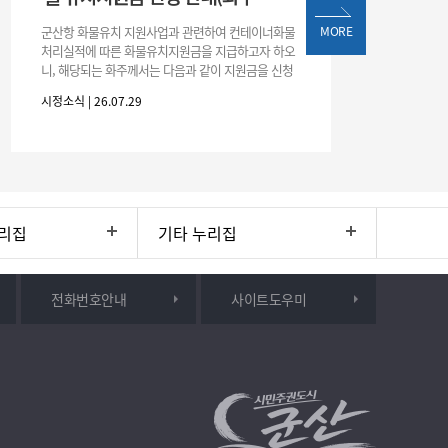
군산항 화물유치 지원사업과 관련하여 컨테이너화물
MORE
처리실적에 따른 화물유치지원금을 지급하고자 하오
니, 해당되는 화주께서는 다음과 같이 지원금을 신청
하시기 바랍니다. 1. 해당기간 : ‘25. 11. 1. ~ '26. 4. 30.
시정소식 | 26.07.29
(6개월
리집
기타 누리집
전화번호안내
사이트도우미