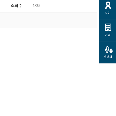
개
재정정보 공개
공공저작물
션
조회수
4835
시민
통계정보
행정규제개혁
소상공인 지원
민방위/재난안전
시스템
행정규제개혁안내
고유가 피해지원금
민방위
규제신문고
군산사랑배달 배달의명수
기업
재난안전
규제입증요청
카드수수료 지원
풍수해보험
사
규제정보포털
소상공인지원
재해예방
관광객
관련기관 안내
군산시착한가격업소
시민대상보험
통계
영조물 배상보험
인 현황
군산시민 안전보험
군산시민 자전거보험
군산 상품
농업인안전보험 농가부담
 가이드북
금 지원사업