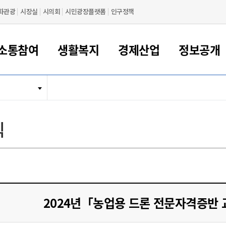
화관광
시장실
시의회
시민광장플랫폼
인구정책
소통참여
생활복지
경제산업
정보공개
새만금 해양거점도시 군산
정보공개 목록/청구
시민참여서비스
여권 민원
기업지원
교육
군산시 소개
군산시 관할권 주요논리
각종 신고/민원
사전정보공표
일자리/창업
차량 민원
상하수도
시청안내
새만금 관할구역 결
주민등록/인감/가
교통안내
기업목록
인사운영
SNS소식
여권발급안내
시민광장플랫폼
교육지원
투자기업 인센티브
정보공개 목록/청구
군산 현황
차량등록사업소 안내
하수도 계획
군산시 명장
사전정보공표
청사종합안내
주민등록/인감/가
시내버스
일반기업 목록
2022년도 통계
조직도
식
여권 서식
시장에게 바란다
평생교육
기업지원정책
군산의 역사
차량 신규/이전 등록
상수도시설
구인구직
수시공표
전화번호안내
각종서식
택시
사회적경제기업
2023년도 통계
업무
나의민원
학자금대출이자지원
경제 공지/서식
수상현황
저당권 설정/말소 등록
수질검사
청년뜰(청년센터/창업센터)
부서별 팩스번호
시외버스/고속버스
공장 검색
2024년도 통계
부서소
나도한마디
우리아이 꿈탐험 지원사업
기업애로해소SOS
자연지리특성
등록원부 열람/발급
상수도/하수도 요금
시청 오시는 길
철도/항공
2025년도 통계
부서별 
군산시사회적경제지원센터
칭찬합시다
시민정보화교육
강소연구개발특구
행정구역/행정지도
자동차 등록 서식
요금조회납부시스템
여객선
설문조사
부모학교예약시스템
자매결연/국제협력 도시
자동차 과태료 조회 및 납부
공공하수처리시설
교통 관련사이트
일자리 지원사업
2024년「농업용 드론 전문자격증반
자원봉사참여
군산어린이시청
군산의 상징
자동차 정기(종합)검사 기
주정차단속 문자알
일자리지원센터
간조회 및 검사예약
스
전자민원창
적극행정
디지털배움터