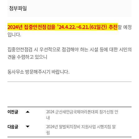
첨부파일
2
024년 집중안전점검을 '24.4.22.~6.21.(61일간) 추진
할 예정
입니다.
집중안전점검 시 우선적으로 점검해야 하는 시설 등에 대한 시민의
견을 수렴하고 있으니
동사무소 방문해주시기 바랍니다.
이전글
2024 군산새만금국제마라톤대회 참가신청 안
내
다음글
2024년 말벌퇴치장비 지원사업 시행지침 알
림