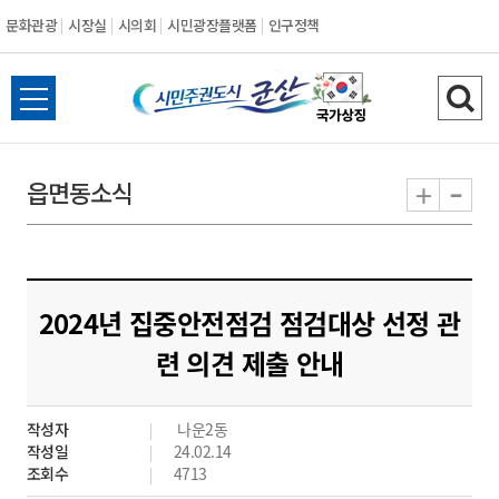
문화관광
시장실
시의회
시민광장플랫폼
인구정책
시
전
검
민
체
색
메
하
-
+
읍면동소식
주
뉴
기
열
권
기
도
2024년 집중안전점검 점검대상 선정 관
시
련 의견 제출 안내
군
작성자
나운2동
산
작성일
24.02.14
조회수
4713