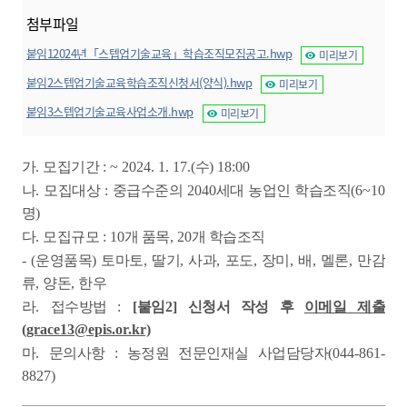
첨부파일
붙임12024년「스텝업기술교육」학습조직모집공고.hwp
미리보기
붙임2스텝업기술교육학습조직신청서(양식).hwp
미리보기
붙임3스텝업기술교육사업소개.hwp
미리보기
가
.
모집기간
: ~ 2024. 1. 17.(
수
) 18:00
나
.
모집대상
:
중급수준의
2040
세대 농업인 학습조직
(6~10
명
)
다
.
모집규모
: 10
개 품목
, 20
개 학습조직
- (
운영품목
)
토마토
,
딸기
,
사과
,
포도
,
장미
,
배
,
멜론
,
만감
류
,
양돈
,
한우
라
.
접수방법
:
[
붙임
2]
신청서 작성 후
이메일 제출
(grace13@epis.or.kr)
마
.
문의사항
:
농정원 전문인재실 사업담당자
(044-861-
8827)