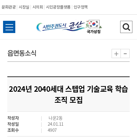
문화관광
시장실
시의회
시민광장플랫폼
인구정책
시
전
검
민
체
색
메
하
-
+
읍면동소식
주
뉴
기
열
권
기
도
2024년 2040세대 스텝업 기술교육 학습
시
조직 모집
군
작성자
나운2동
산
작성일
24.01.11
조회수
4907