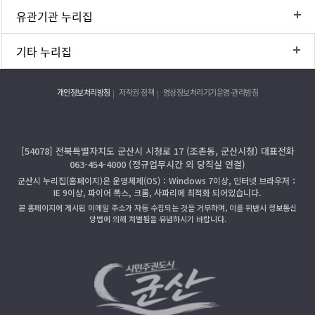
유관기관 누리집
기타 누리집
개인정보처리방침
저작권 정책
영상정보처리기기운영·관리방침
[54078] 전북특별자치도 군산시 시청로 17 (조촌동, 군산시청) 대표전화
063-454-4000 (정규업무시간 외 당직실 연결)
군산시 누리집(홈페이지)은 운영체제(OS)：Windows 7이상, 인터넷 브라우저：
IE 9이상, 파이어 폭스, 크롬, 사파리에 최적화 되어있습니다.
본 홈페이지에 게시된 이메일 주소가 자동 수집되는 것을 거부하며, 이를 위반시 정보통신
망법에 의해 처벌됨을 유념하시기 바랍니다.