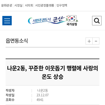
문화관광
시장실
시의회
시민광장플랫폼
인구정책
시
전
검
민
체
색
메
하
-
+
읍면동소식
주
뉴
기
열
권
기
도
나운2동, 꾸준한 이웃돕기 행렬에 사랑의
시
온도 상승
군
작성자
나운2동
산
작성일
23.12.07
조회수
4941