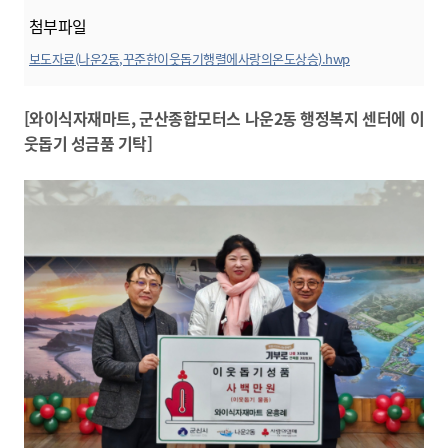
첨부파일
보도자료(나운2동,꾸준한이웃돕기행렬에사랑의온도상승).hwp
미리보기
[와이식자재마트, 군산종합모터스 나운2동 행정복지 센터에 이
웃돕기 성금품 기탁]