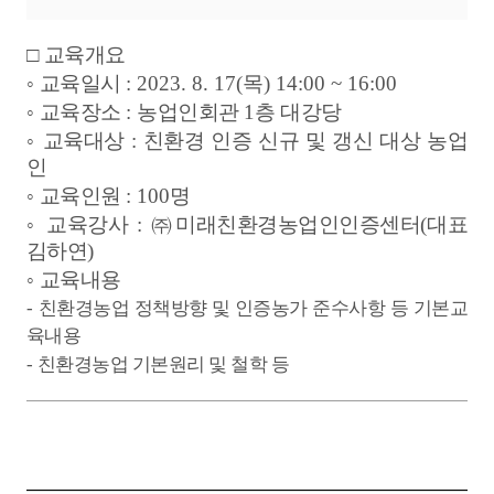
□
교육개요
◦
교육일시
: 2023. 8. 17(
목
) 14:00 ~ 16:00
◦
교육장소
:
농업인회관
1
층 대강당
◦
교육대상
:
친환경 인증 신규 및 갱신 대상 농업
인
◦
교육인원
: 100
명
◦
교육강사
:
㈜
미래친환경농업인인증센터
(
대표
김하연
)
◦
교육내용
-
친환경농업 정책방향 및 인증농가 준수사항 등 기본교
육내용
-
친환경농업 기본원리 및 철학 등