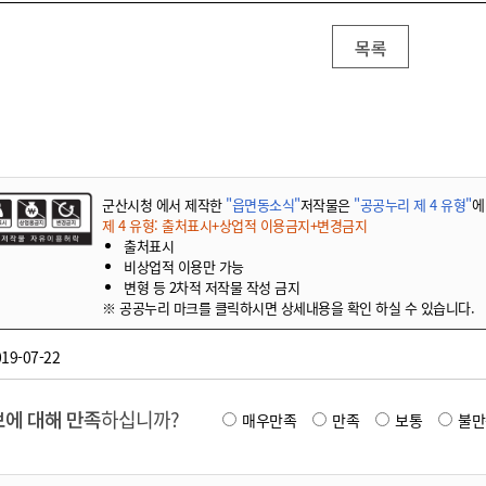
기부자 예우제
기부자 명예의 전당
목록
기금사업
군산시 답례품
고향사랑기부제 소식
군산시청 에서 제작한
"읍면동소식"
저작물은
"공공누리 제 4 유형"
에
제 4 유형: 출처표시+상업적 이용금지+변경금지
출처표시
비상업적 이용만 가능
변형 등 2차적 저작물 작성 금지
※ 공공누리 마크를 클릭하시면 상세내용을 확인 하실 수 있습니다.
19-07-22
에 대해 만족
하십니까?
매우만족
만족
보통
불만