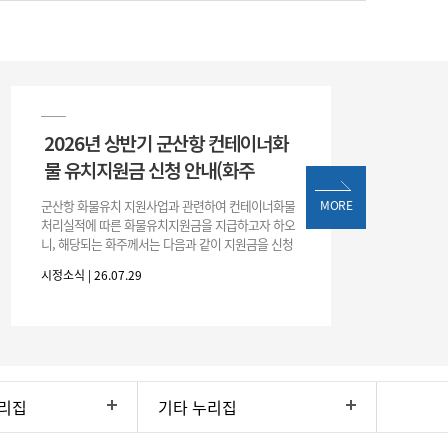
2026년 상반기 군산항 컨테이너화
물 유치지원금 신청 안내(화주
군산항 화물유치 지원사업과 관련하여 컨테이너화물
MORE
처리실적에 따른 화물유치지원금을 지급하고자 하오
니, 해당되는 화주께서는 다음과 같이 지원금을 신청
하시기 바랍니다. 1. 해당기간 : ‘25. 11. 1. ~ '26. 4. 30.
시정소식 | 26.07.29
(6개월
리집
기타 누리집