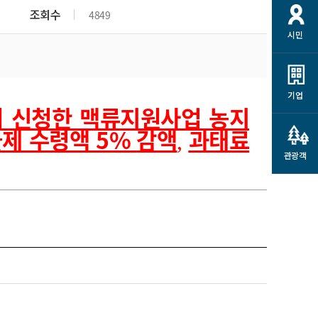
개
재정정보 공개
공공저작물
션
조회수
4849
시민
통계정보
행정규제개혁
소상공인 지원
민방위/재난안전
시스템
행정규제개혁안내
고유가 피해지원금
민방위
규제신문고
군산사랑배달 배달의명수
기업
 신청한 맥류지원사업 농지
재난안전
규제입증요청
카드수수료 지원
제 수령액
5%
감액
과태료
풍수해보험
,
사
규제정보포털
소상공인지원
재해예방
관광객
관련기관 안내
군산시착한가격업소
시민대상보험
통계
영조물 배상보험
인 현황
군산시민 안전보험
군산시민 자전거보험
군산 상품
농업인안전보험 농가부담
 가이드북
금 지원사업