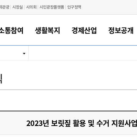
화관광
시장실
시의회
시민광장플랫폼
인구정책
소통참여
생활복지
경제산업
정보공개
새만금 해양거점도시 군산
정보공개 목록/청구
시민참여서비스
여권 민원
기업지원
교육
군산시 소개
군산시 관할권 주요논리
각종 신고/민원
사전정보공표
일자리/창업
차량 민원
상하수도
시청안내
새만금 관할구역 결
주민등록/인감/가
교통안내
기업목록
인사운영
SNS소식
여권발급안내
시민광장플랫폼
교육지원
투자기업 인센티브
정보공개 목록/청구
군산 현황
차량등록사업소 안내
하수도 계획
군산시 명장
사전정보공표
청사종합안내
주민등록/인감/가
시내버스
일반기업 목록
2022년도 통계
조직도
식
여권 서식
시장에게 바란다
평생교육
기업지원정책
군산의 역사
차량 신규/이전 등록
상수도시설
구인구직
수시공표
전화번호안내
각종서식
택시
사회적경제기업
2023년도 통계
업무
나의민원
학자금대출이자지원
경제 공지/서식
수상현황
저당권 설정/말소 등록
수질검사
청년뜰(청년센터/창업센터)
부서별 팩스번호
시외버스/고속버스
공장 검색
2024년도 통계
부서소
나도한마디
우리아이 꿈탐험 지원사업
기업애로해소SOS
자연지리특성
등록원부 열람/발급
상수도/하수도 요금
시청 오시는 길
철도/항공
2025년도 통계
부서별 
군산시사회적경제지원센터
칭찬합시다
시민정보화교육
강소연구개발특구
행정구역/행정지도
자동차 등록 서식
요금조회납부시스템
여객선
설문조사
부모학교예약시스템
자매결연/국제협력 도시
자동차 과태료 조회 및 납부
공공하수처리시설
교통 관련사이트
일자리 지원사업
2023년 보릿짚 활용 및 수거 지원사
자원봉사참여
군산어린이시청
군산의 상징
자동차 정기(종합)검사 기
주정차단속 문자알
일자리지원센터
간조회 및 검사예약
스
전자민원창
적극행정
디지털배움터