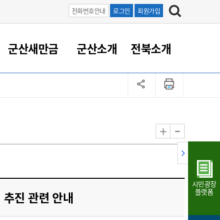
전화번호안내
로그인
회원가입
군산새만금
군산소개
전북소개
정 대응
족관계
부서/업무
RE100의 중심 새만금
도시/공원/주택
산업인프라
정책실명제
토지/건축
읍면동 안내
군산새만금 홍보 영상
조직운영6대지표
농업/축산업
도시재생
지방세
족관계
도시계획/지구단위계획
군산국가산업단지
정책실명제 안내
지방세
도시재생사업
민선8기 농업비전/발전방
공무원 정원
향
-
+
공원녹지
군산2국가산업단지
국민신청실명제안내
지방세환급금신청
도시재생(현장)지원센터
과장급이상 상위직 비율
농산물 유통
식
주택
새만금산업단지
정책실명제 중점관리 대상
지방세 상담챗봇
도시재생시설 현황
공무원 1인당 주민수
가축방역
자료실
자유무역지역
도시재생 공지/행사
현장공무원 비율
동물복지
지방산업단지
재정규모대비 인건비운영
시민광장
농공단지
실국본부수
플랫폼
업 추진 관련 안내
림 서비
산업단지 지도
내고장 알리미
구
항만/여객/공항/철도/컨벤