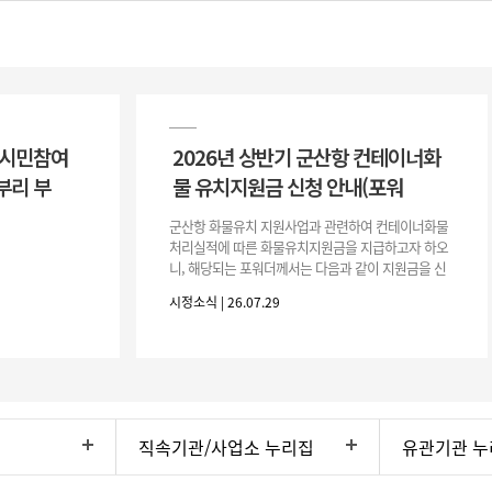
 시민참여
2026년 상반기 군산항 컨테이너화
부리 부
물 유치지원금 신청 안내(포워
군산항 화물유치 지원사업과 관련하여 컨테이너화물
처리실적에 따른 화물유치지원금을 지급하고자 하오
니, 해당되는 포워더께서는 다음과 같이 지원금을 신
청하시기 바랍니다. 1. 해당기간 : ‘25. 11. 1. ~ '26. 4.
시정소식 | 26.07.29
30.(6개
직속기관/사업소 누리집
유관기관 누