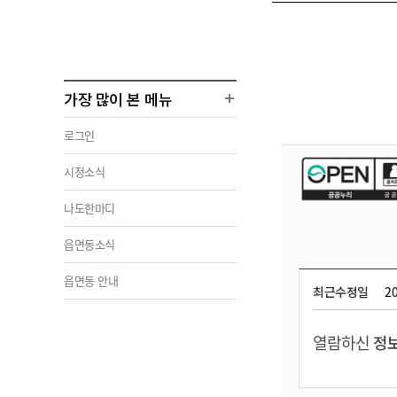
가장 많이 본 메뉴
로그인
시정소식
나도한마디
읍면동소식
읍면동 안내
최근수정일
20
열람하신
정보