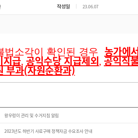
위원회 현황
공공데이터 개방
업무추진비공
군산시 무상교통
작성일
면
23.06.07
공부의 명수
정부24
위원회 명단공개
공공데이터 개방
예산/재정
법률정보
국민신문고
건설
부동산
에너지
환경
청소
위생
위원회 회의록 공개
공공데이터 수요조사
민원편람/서식
한눈에 서비스
전자가족관계등록
예산안내
조례규칙 입법예고
경제동향
도로/가로등
부동산 정보
태양광
환경선언문
청소정보
공중위생
재정공시
조례규칙 입법예고(구)
물가정보
자전거
주소/건축/지적/지리정보
가스/석유
인터넷등기소
농가에서
환경기본정보
대형폐기물 배출신고
위생용품 제조업
불법소각이 확인된 경우
결산보고서
법률정보 관련사이트
사회조사
조상땅찾기
국세청홈택스
미지급
공익수당 지급제외
공익직불
화학물질 관리지도
공모사업
생활쓰레기 처리요령
식품위생
,
,
중기지방재정계획
사업체조
위택스
원 부과
(
자원순환과)
미세먼지 대응
음식물쓰레기 처리요령
문화 콘텐츠업
투자심사
통계연보
부동산통합민원
환경영향평가
폐기물 처리시설 현황
예산낭비신고
청년통계
체육
공공데이터포털
석면해체 건축물정보
보조금 부정수급 신고
주민등록
새올전자민원창구
체육시설 안내
환경오염업소 공개
공유재산
체류외국
군산시체육회
환경 관련사이트
재정용어사전
생활체육 공지
왕우렁이 관리 및 수거지침 알림
군산시 고향사랑기부제
고향사랑기부제 소개
군산상품
2023년도 하반기 사료구매 정책자금 수요조사 안내