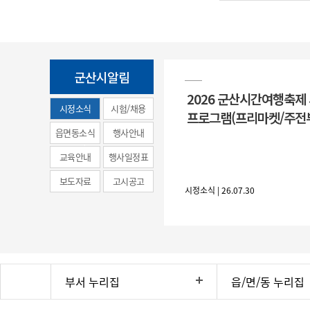
군산시알림
2026 군산시간여행축제
시정소식
시험/채용
프로그램(프리마켓/주전
(municipal
읍면동소식
행사안내
news)
교육안내
행사일정표
보도자료
고시공고
시정소식 | 26.07.30
부서 누리집
읍/면/동 누리집