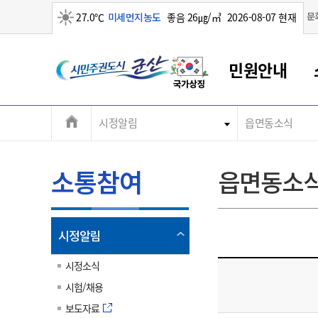
맑음
문
27.0℃
미세먼지농도
좋음 26㎍/㎥
2026-08-07 현재
시
민원안내
민
전
시정알림
읍면동소식
군산새만금
민원안내
소통참여
생활복지
경제산업
정보공개
군산소개
전북소개
주
군산에서 시작되는 새만금
전북특별자치도 소개
군산사랑상품권
민원창구안내
정보공개제도
복지/보건
시정알림
군산시 비전
체
권
민원이용안내
시정소식
인구정책
상품권 안내
제도안내
전북특별자치도란?
메
소통참여
읍면동소
민원수수료
시험/채용
통합돌봄
상품권 공지사항
비공개대상정보
전북특별자치도 용어 Q&A
뉴
도
종합민원창구
보도자료
주민복지
상품권 Q&A
불복구제절차
자료실
시
아름다운 배려창구
행사안내
아동/청소년
상품권 이용규약
수수료
열
시정알림
홍보영상 게시판
토지정보민원창구
행사일정표
여성/가족
판매대행점 조회
정보공개서식
림
군
대표전화
대표전화
대표전화
대표전화
대표전화
대표전화
대표전화
대표전화
063-454-4000
063-454-4000
063-454-4000
063-454-4000
063-454-4000
063-454-4000
063-454-4000
063-454-4000
시정소식
무인민원발급기
교육안내
노인복지
지류상품권 재고조회
시험/채용
산
보건소식
장애인복지
부서 및 담당자 연락처
부서 및 담당자 연락처
부서 및 담당자 연락처
부서 및 담당자 연락처
부서 및 담당자 연락처
부서 및 담당자 연락처
부서 및 담당자 연락처
부서 및 담당자 연락처
보도자료
고시공고
사회서비스(바우처)