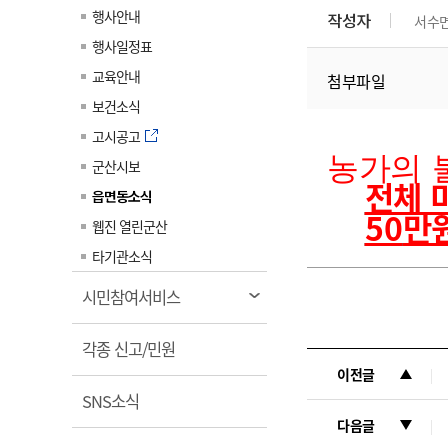
계약정보공개
행사안내
작성자
서수
전화번호안내
전화번호안내
전화번호안내
전화번호안내
전화번호안내
전화번호안내
전화번호안내
전화번호안내
군산시보
장사정보
행사일정표
입찰/계약정보
읍면동소식
주민복지 안내서
주요시책
수산업
찾아오시는길
찾아오시는길
찾아오시는길
찾아오시는길
찾아오시는길
찾아오시는길
찾아오시는길
찾아오시는길
교육안내
첨부파일
용역과제
민원편의제도
웹진 열린군산
시정계획
어업현황
보건소식
타기관소식
민원 1회방문 처리제
주요업무
수산물 안전정보
고시공고
어디서나 민원처리제
농가의 
시정백서
군산시보
군산수산물 소비촉진행사
전체 
상품권 구매 사용 및 관리
사전심사 청구제도
읍면동소식
군산 특화 수산물
50
만
민원인 후견인제
웹진 열린군산
복합민원 상담예약제
타기관소식
폐업신고 원스톱서비스
열
시민참여서비스
납세자 보호관제도
림
열
『안심상속』 원스톱 서비
각종 신고/민원
스
림
이전글
열
SNS소식
림
다음글