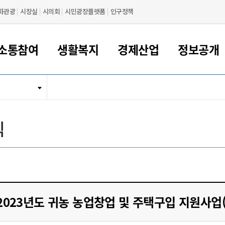
화관광
시장실
시의회
시민광장플랫폼
인구정책
소통참여
생활복지
경제산업
정보공개
새만금 해양거점도시 군산
정보공개 목록/청구
시민참여서비스
여권 민원
기업지원
교육
군산시 소개
군산시 관할권 주요논리
각종 신고/민원
사전정보공표
일자리/창업
차량 민원
상하수도
시청안내
새만금 관할구역 결
주민등록/인감/가
교통안내
기업목록
인사운영
SNS소식
여권발급안내
시민광장플랫폼
교육지원
투자기업 인센티브
정보공개 목록/청구
군산 현황
차량등록사업소 안내
하수도 계획
군산시 명장
사전정보공표
청사종합안내
주민등록/인감/가
시내버스
일반기업 목록
2022년도 통계
조직도
식
여권 서식
시장에게 바란다
평생교육
기업지원정책
군산의 역사
차량 신규/이전 등록
상수도시설
구인구직
수시공표
전화번호안내
각종서식
택시
사회적경제기업
2023년도 통계
업무
나의민원
학자금대출이자지원
경제 공지/서식
수상현황
저당권 설정/말소 등록
수질검사
청년뜰(청년센터/창업센터)
부서별 팩스번호
시외버스/고속버스
공장 검색
2024년도 통계
부서소
나도한마디
우리아이 꿈탐험 지원사업
기업애로해소SOS
자연지리특성
등록원부 열람/발급
상수도/하수도 요금
시청 오시는 길
철도/항공
2025년도 통계
부서별 
군산시사회적경제지원센터
칭찬합시다
시민정보화교육
강소연구개발특구
행정구역/행정지도
자동차 등록 서식
요금조회납부시스템
여객선
설문조사
부모학교예약시스템
자매결연/국제협력 도시
자동차 과태료 조회 및 납부
공공하수처리시설
교통 관련사이트
일자리 지원사업
2023년도 귀농 농업창업 및 주택구입 지원사업(하
자원봉사참여
군산어린이시청
군산의 상징
자동차 정기(종합)검사 기
주정차단속 문자알
일자리지원센터
간조회 및 검사예약
스
전자민원창
적극행정
디지털배움터