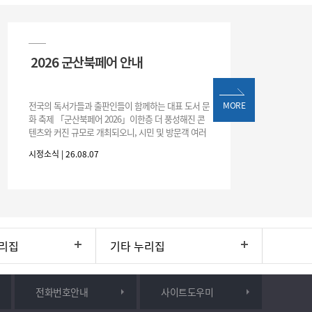
2026 군산북페어 안내
전국의 독서가들과 출판인들이 함께하는 대표 도서 문
MORE
화 축제 「군산북페어 2026」이한층 더 풍성해진 콘
텐츠와 커진 규모로 개최되오니, 시민 및 방문객 여러
분의 많은 관심과 참여 바랍니다.□ 행사 개요행사 기
시정소식 | 26.08.07
간: 2026. 8. 28.
리집
기타 누리집
전화번호안내
사이트도우미