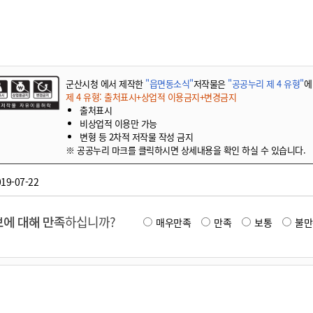
기부자 예우제
기부자 명예의 전당
기금사업
군산시 답례품
군산시청 에서 제작한
"읍면동소식"
저작물은
"공공누리 제 4 유형"
에
고향사랑기부제 소식
제 4 유형: 출처표시+상업적 이용금지+변경금지
출처표시
비상업적 이용만 가능
변형 등 2차적 저작물 작성 금지
※ 공공누리 마크를 클릭하시면 상세내용을 확인 하실 수 있습니다.
19-07-22
에 대해 만족
하십니까?
매우만족
만족
보통
불만