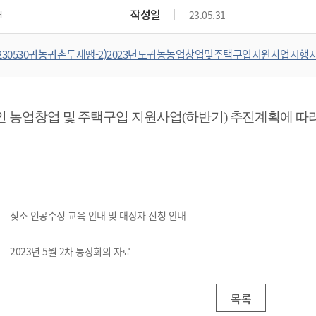
위원회 현황
공공데이터 개방
업무추진비공
군산시 무상교통
작성일
면
23.05.31
공부의 명수
정부24
위원회 명단공개
공공데이터 개방
예산/재정
법률정보
국민신문고
건설
부동산
에너지
230530귀농귀촌두재땡-2)2023년도귀농농업창업및주택구입지원사업시행지
환경
청소
위생
위원회 회의록 공개
공공데이터 수요조사
민원편람/서식
한눈에 서비스
전자가족관계등록
예산안내
조례규칙 입법예고
경제동향
도로/가로등
부동산 정보
태양광
환경선언문
청소정보
공중위생
재정공시
조례규칙 입법예고(구)
물가정보
자전거
주소/건축/지적/지리정보
가스/석유
인터넷등기소
환경기본정보
대형폐기물 배출신고
위생용품 제조업
결산보고서
법률정보 관련사이트
사회조사
인 농업창업 및 주택구입 지원사업
(
하반기
)
추진계획에 따라
조상땅찾기
국세청홈택스
화학물질 관리지도
공모사업
생활쓰레기 처리요령
식품위생
중기지방재정계획
사업체조
위택스
미세먼지 대응
음식물쓰레기 처리요령
문화 콘텐츠업
투자심사
통계연보
부동산통합민원
환경영향평가
폐기물 처리시설 현황
예산낭비신고
청년통계
체육
공공데이터포털
석면해체 건축물정보
보조금 부정수급 신고
주민등록
새올전자민원창구
젖소 인공수정 교육 안내 및 대상자 신청 안내
체육시설 안내
환경오염업소 공개
공유재산
체류외국
군산시체육회
환경 관련사이트
재정용어사전
2023년 5월 2차 통장회의 자료
생활체육 공지
군산시 고향사랑기부제
고향사랑기부제 소개
군산상품
목록