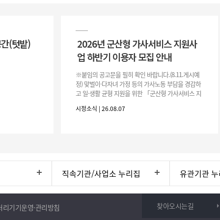
공간(텃밭)
2026년 군산형 가사서비스 지원사
업 하반기 이용자 모집 안내
※붙임의 공고문을 필히 확인 바랍니다.(8.11.게시예
정) 맞벌이·다자녀 가정 등의 가사노동 부담을 경감하
고 일·생활 균형 지원을 위한 「군산형 가사서비스 지
원사업」하반기 이용자를 다음과 같이 추가 모집하오
시정소식 | 26.08.07
니 많은 참여 바랍니다. 1
직속기관/사업소 누리집
유관기관 누
찾아오시는길
처리기기운영·관리방침