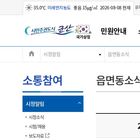
맑음
문
35.0℃
미세먼지농도
좋음 15㎍/㎥
2026-08-08 현재
시
민원안내
민
전
시정알림
읍면동소식
군산새만금
민원안내
소통참여
생활복지
경제산업
정보공개
군산소개
전북소개
주
군산에서 시작되는 새만금
전북특별자치도 소개
군산사랑상품권
민원창구안내
정보공개제도
복지/보건
시정알림
군산시 비전
체
권
민원이용안내
시정소식
인구정책
상품권 안내
제도안내
전북특별자치도란?
메
소통참여
읍면동소
민원수수료
시험/채용
통합돌봄
상품권 공지사항
비공개대상정보
전북특별자치도 용어 Q&A
뉴
도
종합민원창구
보도자료
주민복지
상품권 Q&A
불복구제절차
자료실
시
아름다운 배려창구
행사안내
아동/청소년
상품권 이용규약
수수료
열
시정알림
홍보영상 게시판
토지정보민원창구
행사일정표
여성/가족
판매대행점 조회
정보공개서식
림
군
대표전화
대표전화
대표전화
대표전화
대표전화
대표전화
대표전화
대표전화
063-454-4000
063-454-4000
063-454-4000
063-454-4000
063-454-4000
063-454-4000
063-454-4000
063-454-4000
시정소식
무인민원발급기
교육안내
노인복지
지류상품권 재고조회
시험/채용
산
보건소식
장애인복지
부서 및 담당자 연락처
부서 및 담당자 연락처
부서 및 담당자 연락처
부서 및 담당자 연락처
부서 및 담당자 연락처
부서 및 담당자 연락처
부서 및 담당자 연락처
부서 및 담당자 연락처
보도자료
고시공고
사회서비스(바우처)