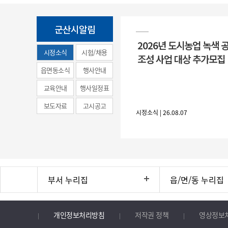
군산시알림
2026년 도시농업 녹색 
시정소식
시험/채용
조성 사업 대상 추가모집
(municipal
읍면동소식
행사안내
news)
교육안내
행사일정표
보도자료
고시공고
시정소식 | 26.08.07
부서 누리집
읍/면/동 누리집
개인정보처리방침
저작권 정책
영상정보