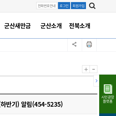
전화번호안내
로그인
회원가입
군산새만금
군산소개
전북소개
정 대응
족관계
부서/업무
RE100의 중심 새만금
도시/공원/주택
산업인프라
정책실명제
토지/건축
읍면동 안내
군산새만금 홍보 영상
조직운영6대지표
농업/축산업
도시재생
지방세
족관계
도시계획/지구단위계획
군산국가산업단지
정책실명제 안내
지방세
도시재생사업
민선8기 농업비전/발전방
공무원 정원
향
-
+
공원녹지
군산2국가산업단지
국민신청실명제안내
지방세환급금신청
도시재생(현장)지원센터
과장급이상 상위직 비율
농산물 유통
식
주택
새만금산업단지
정책실명제 중점관리 대상
지방세 상담챗봇
도시재생시설 현황
공무원 1인당 주민수
가축방역
자료실
자유무역지역
도시재생 공지/행사
현장공무원 비율
동물복지
지방산업단지
재정규모대비 인건비운영
시민광장
농공단지
실국본부수
플랫폼
반기) 알림(454-5235)
림 서비
산업단지 지도
내고장 알리미
구
항만/여객/공항/철도/컨벤