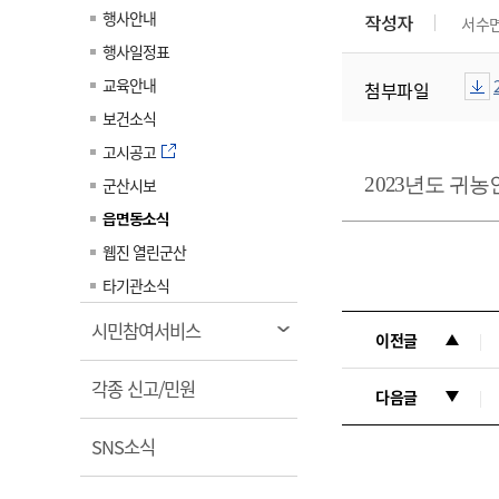
계약정보공개
행사안내
작성자
서수
전화번호안내
전화번호안내
전화번호안내
전화번호안내
전화번호안내
전화번호안내
전화번호안내
전화번호안내
군산시보
장사정보
행사일정표
입찰/계약정보
읍면동소식
주민복지 안내서
주요시책
수산업
찾아오시는길
찾아오시는길
찾아오시는길
찾아오시는길
찾아오시는길
찾아오시는길
찾아오시는길
찾아오시는길
교육안내
첨부파일
용역과제
민원편의제도
웹진 열린군산
시정계획
어업현황
보건소식
타기관소식
민원 1회방문 처리제
주요업무
수산물 안전정보
고시공고
어디서나 민원처리제
시정백서
2
023
년도 귀농
군산시보
군산수산물 소비촉진행사
상품권 구매 사용 및 관리
사전심사 청구제도
읍면동소식
군산 특화 수산물
민원인 후견인제
웹진 열린군산
복합민원 상담예약제
타기관소식
폐업신고 원스톱서비스
열
시민참여서비스
이전글
납세자 보호관제도
림
열
『안심상속』 원스톱 서비
각종 신고/민원
다음글
스
림
열
SNS소식
림