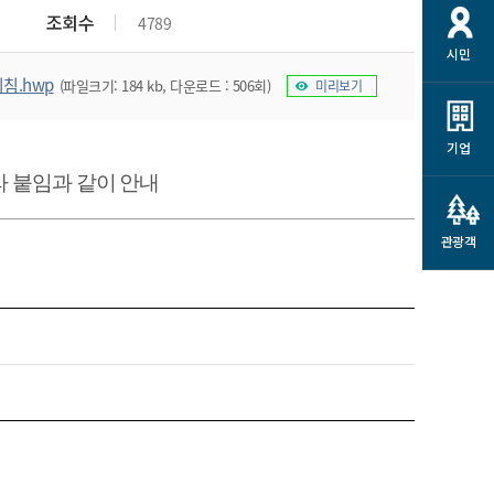
개
재정정보 공개
공공저작물
션
조회수
4789
시민
통계정보
행정규제개혁
소상공인 지원
침.hwp
(파일크기: 184 kb, 다운로드 : 506회)
미리보기
민방위/재난안전
시스템
행정규제개혁안내
고유가 피해지원금
민방위
규제신문고
군산사랑배달 배달의명수
기업
재난안전
규제입증요청
 붙임과 같이 안내
카드수수료 지원
풍수해보험
사
규제정보포털
소상공인지원
재해예방
관광객
관련기관 안내
군산시착한가격업소
시민대상보험
통계
영조물 배상보험
인 현황
군산시민 안전보험
군산시민 자전거보험
군산 상품
농업인안전보험 농가부담
 가이드북
금 지원사업