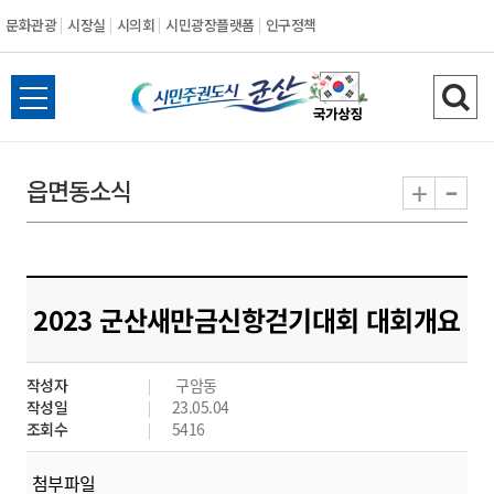
문화관광
시장실
시의회
시민광장플랫폼
인구정책
시
전
검
민
체
색
메
하
-
+
읍면동소식
주
뉴
기
열
권
기
도
2023 군산새만금신항걷기대회 대회개요
시
작성자
구암동
군
작성일
23.05.04
조회수
5416
산
첨부파일