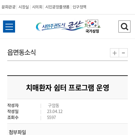
문화관광
시장실
시의회
시민광장플랫폼
인구정책
시
전
검
민
체
색
메
하
-
+
읍면동소식
주
뉴
기
열
권
기
도
치매환자 쉼터 프로그램 운영
시
작성자
구암동
군
작성일
23.04.12
조회수
5597
산
첨부파일