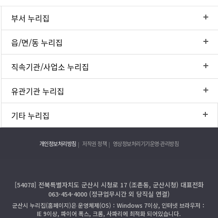
부서 누리집
읍/면/동 누리집
직속기관/사업소 누리집
유관기관 누리집
기타 누리집
개인정보처리방침
저작권 정책
영상정보처리기기운영·관리방침
[54078] 전북특별자치도 군산시 시청로 17 (조촌동, 군산시청) 대표전화
063-454-4000 (정규업무시간 외 당직실 연결)
군산시 누리집(홈페이지)은 운영체제(OS)：Windows 7이상, 인터넷 브라우저：
IE 9이상, 파이어 폭스, 크롬, 사파리에 최적화 되어있습니다.