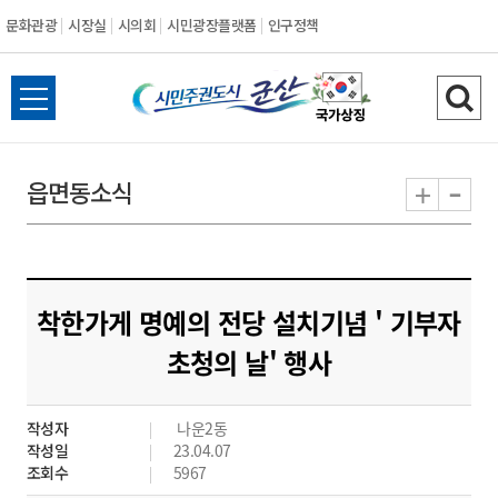
문화관광
시장실
시의회
시민광장플랫폼
인구정책
시
전
검
민
체
색
메
하
-
+
읍면동소식
주
뉴
기
열
권
기
도
착한가게 명예의 전당 설치기념 ' 기부자
시
초청의 날' 행사
군
작성자
나운2동
산
작성일
23.04.07
조회수
5967