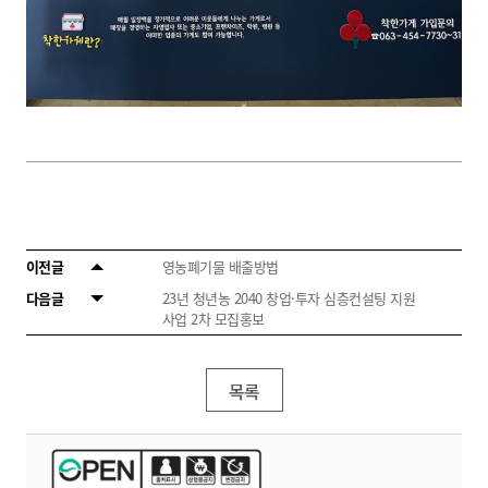
이전글
영농폐기물 배출방법
다음글
23년 청년농 2040 창업·투자 심층컨설팅 지원
사업 2차 모집홍보
목록