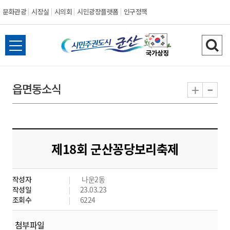
문화관광
시장실
시의회
시민광장플랫폼
인구정책
시
전
검
민
체
색
메
하
-
+
읍면동소식
주
뉴
기
열
권
기
도
제18회 군산꽁당보리축제
시
작성자
나운2동
군
작성일
23.03.23
조회수
6224
산
첨부파일