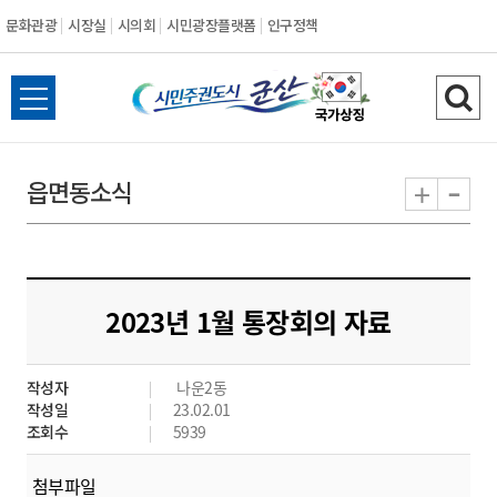
문화관광
시장실
시의회
시민광장플랫폼
인구정책
시
전
검
민
체
색
메
하
-
+
읍면동소식
주
뉴
기
열
권
기
도
2023년 1월 통장회의 자료
시
작성자
나운2동
군
작성일
23.02.01
조회수
5939
산
첨부파일