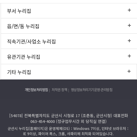
부서 누리집
읍/면/동 누리집
직속기관/사업소 누리집
유관기관 누리집
기타 누리집
개인정보처리방침
저작권 정책
영상정보처리기기운영·관리방침
[54078] 전북특별자치도 군산시 시청로 17 (조촌동, 군산시청) 대표전화
063-454-4000 (정규업무시간 외 당직실 연결)
군산시 누리집(홈페이지)은 운영체제(OS)：Windows 7이상, 인터넷 브라우저：
IE 9이상, 파이어 폭스, 크롬, 사파리에 최적화 되어있습니다.