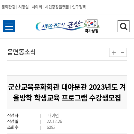
문화관광
시장실
시의회
시민광장플랫폼
인구정책
시
전
검
민
체
색
메
하
-
+
읍면동소식
주
뉴
기
열
권
기
도
군산교육문화회관 대야분관 2023년도 겨
시
울방학 학생교육 프로그램 수강생모집
군
작성자
대야면
산
작성일
22.12.26
조회수
6093