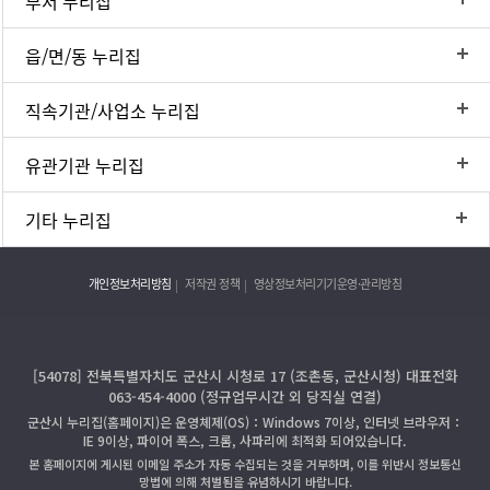
부서 누리집
읍/면/동 누리집
직속기관/사업소 누리집
유관기관 누리집
기타 누리집
개인정보처리방침
저작권 정책
영상정보처리기기운영·관리방침
[54078] 전북특별자치도 군산시 시청로 17 (조촌동, 군산시청) 대표전화
063-454-4000 (정규업무시간 외 당직실 연결)
군산시 누리집(홈페이지)은 운영체제(OS)：Windows 7이상, 인터넷 브라우저：
IE 9이상, 파이어 폭스, 크롬, 사파리에 최적화 되어있습니다.
본 홈페이지에 게시된 이메일 주소가 자동 수집되는 것을 거부하며, 이를 위반시 정보통신
망법에 의해 처벌됨을 유념하시기 바랍니다.