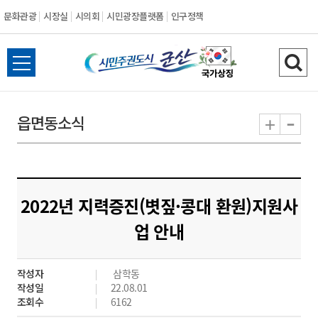
문화관광
시장실
시의회
시민광장플랫폼
인구정책
시
전
검
민
체
색
메
하
-
+
읍면동소식
주
뉴
기
열
권
기
도
2022년 지력증진(볏짚·콩대 환원)지원사
시
업 안내
군
작성자
삼학동
산
작성일
22.08.01
조회수
6162