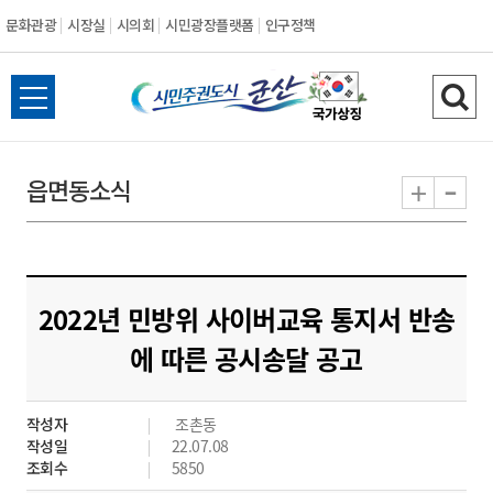
문화관광
시장실
시의회
시민광장플랫폼
인구정책
시
전
검
민
체
색
메
하
-
+
읍면동소식
주
뉴
기
열
권
기
도
2022년 민방위 사이버교육 통지서 반송
시
에 따른 공시송달 공고
군
작성자
조촌동
산
작성일
22.07.08
조회수
5850