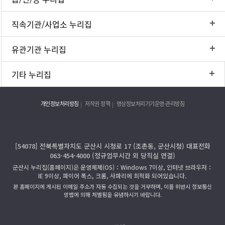
직속기관/사업소 누리집
유관기관 누리집
기타 누리집
개인정보처리방침
저작권 정책
영상정보처리기기운영·관리방침
[54078] 전북특별자치도 군산시 시청로 17 (조촌동, 군산시청) 대표전화
063-454-4000 (정규업무시간 외 당직실 연결)
군산시 누리집(홈페이지)은 운영체제(OS)：Windows 7이상, 인터넷 브라우저：
IE 9이상, 파이어 폭스, 크롬, 사파리에 최적화 되어있습니다.
본 홈페이지에 게시된 이메일 주소가 자동 수집되는 것을 거부하며, 이를 위반시 정보통신
망법에 의해 처벌됨을 유념하시기 바랍니다.