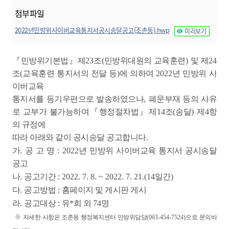
첨부파일
2022년민방위사이버교육통지서공시송달공고(조촌동).hwp
미리보기
『
민방위기본법
』
제
23
조
(
민방위대원의 교육훈련
)
및 제
24
조
(
교육훈련 통지서의 전달 등
)
에 의하여
2022
년 민방위 사
이버교육
통지서를 등기우편으로 발송하였으나
,
폐문부재 등의 사유
로 교부가 불가능하여
『
행정절차법
』
제
14
조
(
송달
)
제
4
항
의 규정에
따라 아래와 같이 공시송달 공고합니다
.
가
.
공 고 명
: 2022
년 민방위 사이버교육 통지서 공시송달
공고
나
.
공고기간
: 2022. 7. 8. ~ 2022. 7. 21.(14
일간
)
다
.
공고방법
:
홈페이지 및 게시판 게시
라
.
공고대상
:
유
*
희 외
74
명
※
자세한 사항은 조촌동 행정복지센터 민방위담당
(063-454-7524)
으로 문의바