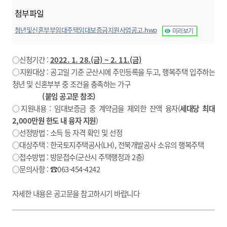
첨부파일
청년및신혼부부임대주택임대보증금지원사업공고.hwp
미리보기
○신청기간 :
2022. 1. 28.(금) ~ 2. 11.(금)
○지원대상 : 공고일 기준 군산시에 주민등록을 두고, 행복주택 입주하는
청년 및 신혼부부 중 조건을 충족하는 가구
(붙임 공고문 참조)
○지원내용 : 임대보증금 중 계약금을 제외한 잔액 융자(
세대당 최대
2,000만원 한도 내 융자 지원
)
○선정방법 : 소득 등 자격 확인 및 선정
○대상주택 : 한국토지주택공사(LH), 전북개발공사 소유의 행복주택
○접수방법 : 방문접수(군산시 주택행정과 2층)
○문의사항 : ☎063-454-4242
자세한 내용은 공고문을 참고하시기 바랍니다