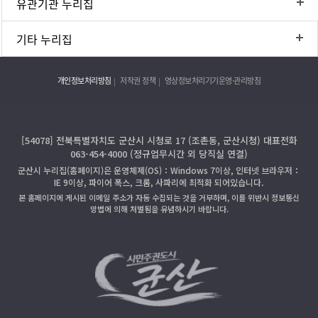
유관기관 누리집
기타 누리집
개인정보처리방침
저작권 정책
영상정보처리기기운영·관리방침
[54078] 전북특별자치도 군산시 시청로 17 (조촌동, 군산시청) 대표전화
063-454-4000 (정규업무시간 외 당직실 연결)
군산시 누리집(홈페이지)은 운영체제(OS)：Windows 7이상, 인터넷 브라우저：
IE 9이상, 파이어 폭스, 크롬, 사파리에 최적화 되어있습니다.
본 홈페이지에 게시된 이메일 주소가 자동 수집되는 것을 거부하며, 이를 위반시 정보통신
망법에 의해 처벌됨을 유념하시기 바랍니다.