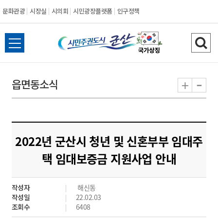
문화관광
시장실
시의회
시민광장플랫폼
인구정책
시
전
검
민
체
색
메
하
-
+
읍면동소식
주
뉴
기
열
권
기
도
2022년 군산시 청년 및 신혼부부 임대주
시
택 임대보증금 지원사업 안내
군
작성자
해신동
산
작성일
22.02.03
조회수
6408