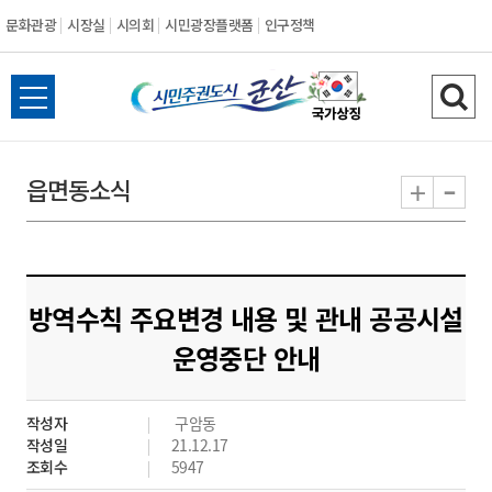
문화관광
시장실
시의회
시민광장플랫폼
인구정책
시
전
검
민
체
색
메
하
-
+
읍면동소식
주
뉴
기
열
권
기
도
방역수칙 주요변경 내용 및 관내 공공시설
시
운영중단 안내
군
작성자
구암동
산
작성일
21.12.17
조회수
5947