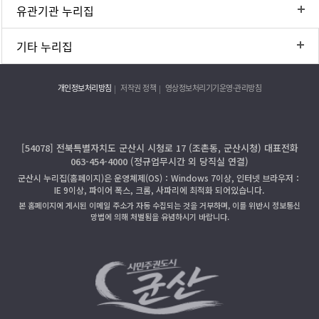
유관기관 누리집
기타 누리집
개인정보처리방침
저작권 정책
영상정보처리기기운영·관리방침
[54078] 전북특별자치도 군산시 시청로 17 (조촌동, 군산시청) 대표전화
063-454-4000 (정규업무시간 외 당직실 연결)
군산시 누리집(홈페이지)은 운영체제(OS)：Windows 7이상, 인터넷 브라우저：
IE 9이상, 파이어 폭스, 크롬, 사파리에 최적화 되어있습니다.
본 홈페이지에 게시된 이메일 주소가 자동 수집되는 것을 거부하며, 이를 위반시 정보통신
망법에 의해 처벌됨을 유념하시기 바랍니다.