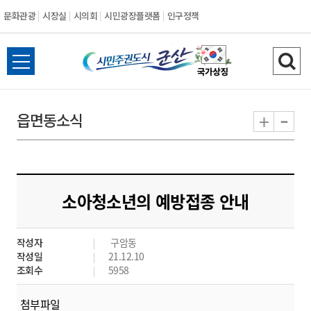
문화관광
시장실
시의회
시민광장플랫폼
인구정책
시
전
검
민
체
색
메
하
-
+
읍면동소식
주
뉴
기
열
권
기
도
소아청소년의 예방접종 안내
시
작성자
구암동
군
작성일
21.12.10
조회수
5958
산
첨부파일