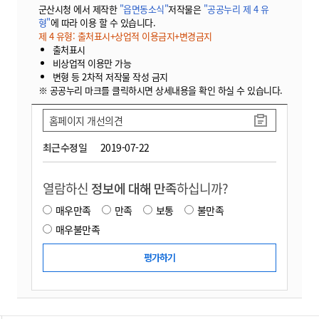
군산시청 에서 제작한
"읍면동소식"
저작물은
"공공누리 제 4 유
형"
에 따라 이용 할 수 있습니다.
제 4 유형: 출처표시+상업적 이용금지+변경금지
출처표시
비상업적 이용만 가능
변형 등 2차적 저작물 작성 금지
※ 공공누리 마크를 클릭하시면 상세내용을 확인 하실 수 있습니다.
홈페이지 개선의견
최근수정일
2019-07-22
열람하신
정보에 대해 만족
하십니까?
매우만족
만족
보통
불만족
매우불만족