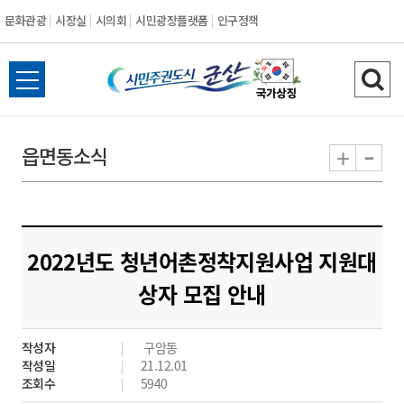
문화관광
시장실
시의회
시민광장플랫폼
인구정책
시
전
검
민
체
색
메
하
-
+
읍면동소식
주
뉴
기
열
권
기
도
2022년도 청년어촌정착지원사업 지원대
시
상자 모집 안내
군
작성자
구암동
산
작성일
21.12.01
조회수
5940