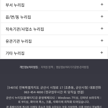
부서 누리집
읍/면/동 누리집
직속기관/사업소 누리집
유관기관 누리집
기타 누리집
개인정보처리방침
저작권 정책
영상정보처리기기운영·관리방침
[54078] 전북특별자치도 군산시 시청로 17 (조촌동, 군산시청) 대표전화
063-454-4000 (정규업무시간 외 당직실 연결)
군산시 누리집(홈페이지)은 운영체제(OS)：Windows 7이상, 인터넷 브라우저：
IE 9이상, 파이어 폭스, 크롬, 사파리에 최적화 되어있습니다.
본 홈페이지에 게시된 이메일 주소가 자동 수집되는 것을 거부하며, 이를 위반시 정보통신