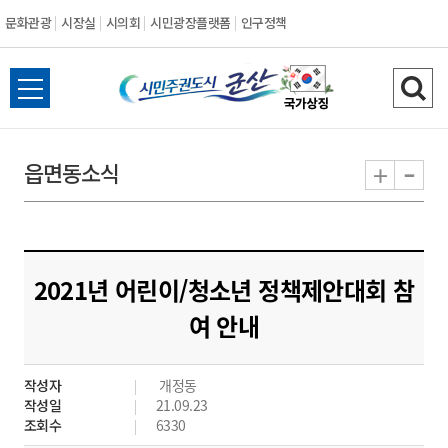
문화관광
시장실
시의회
시민광장플랫폼
인구정책
시
전
검
민
체
색
메
하
-
+
읍면동소식
주
뉴
기
열
권
기
도
2021년 어린이/청소년 정책제안대회 참
시
여 안내
군
작성자
개정동
산
작성일
21.09.23
조회수
6330