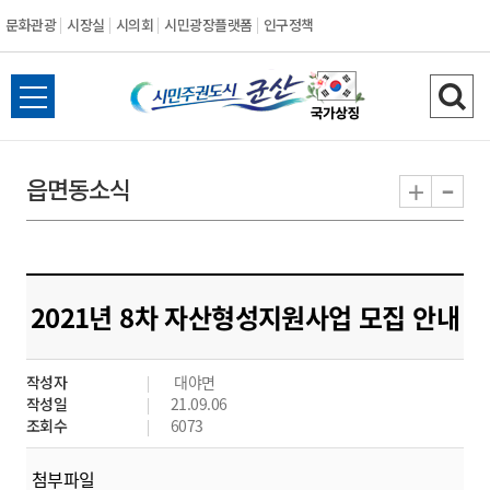
문화관광
시장실
시의회
시민광장플랫폼
인구정책
시
전
검
민
체
색
메
하
-
+
읍면동소식
주
뉴
기
열
권
기
도
2021년 8차 자산형성지원사업 모집 안내
시
작성자
대야면
군
작성일
21.09.06
조회수
6073
산
첨부파일