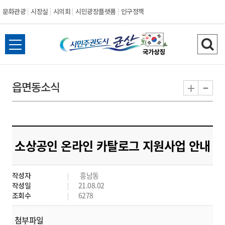
문화관광
시장실
시의회
시민광장플랫폼
인구정책
시
전
검
민
체
색
메
하
-
+
읍면동소식
주
뉴
기
열
권
기
도
소상공인 온라인 카탈로그 지원사업 안내
시
작성자
흥남동
군
작성일
21.08.02
조회수
6278
산
첨부파일