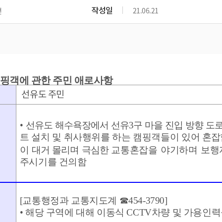
위원회 현황
공공데이터 개방
업무추진비공
군산시 무상교통
작성일
면
21.06.21
공부의 명수
정부24
위원회 명단공개
공공데이터 개방
예산/재정
법률정보
국민신문고
건설
부동산
에너지
환경
청소
위생
위원회 회의록 공개
공공데이터 수요조사
민원편람/서식
한눈에 서비스
전자가족관계등록
예산안내
조례규칙 입법예고
경제동향
도로/가로등
부동산 정보
태양광
환경선언문
청소정보
공중위생
재정공시
조례규칙 입법예고(구)
물가정보
자전거
주소/건축/지적/지리정보
가스/석유
인터넷등기소
환경기본정보
대형폐기물 배출신고
위생용품 제조업
 캠핑객에 관한 주민 애로사항
결산보고서
법률정보 관련사이트
사회조사
조상땅찾기
국세청홈택스
선유도 주민
화학물질 관리지도
공모사업
생활쓰레기 처리요령
식품위생
중기지방재정계획
사업체조
위택스
미세먼지 대응
음식물쓰레기 처리요령
문화 콘텐츠업
투자심사
통계연보
부동산통합민원
환경영향평가
폐기물 처리시설 현황
•
선유도 해수욕장에서 선유
3
구 마을 진입 방향 도
예산낭비신고
청년통계
체육
공공데이터포털
트 설치 및 취사행위를 하는 캠핑객들이 있어
혼잡
석면해체 건축물정보
보조금 부정수급 신고
주민등록
새올전자민원창구
이 대거 몰리며 극심한
교통혼잡을 야기하며 보행
체육시설 안내
환경오염업소 공개
공유재산
체류외국
주시기를 건의함
군산시체육회
환경 관련사이트
재정용어사전
생활체육 공지
군산시 고향사랑기부제
[
교통행정과 교통지도계
☎
454-3790]
고향사랑기부제 소개
군산상품
•
해당 구역에 대해 이동식
CCTV
차량 및 가용인력