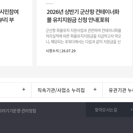
 시민참여
2026년 상반기 군산항 컨테이너화
부리 부
물 유치지원금 신청 안내(포워
군산항 화물유치 지원사업과 관련하여 컨테이너화물
처리실적에 따른 화물유치지원금을 지급하고자 하오
니, 해당되는 포워더께서는 다음과 같이 지원금을 신
청하시기 바랍니다. 1. 해당기간 : ‘25. 11. 1. ~ '26. 4.
시정소식 | 26.07.29
30.(6개
직속기관/사업소 누리집
유관기관 누
찾아오시는길
처리기기운영·관리방침