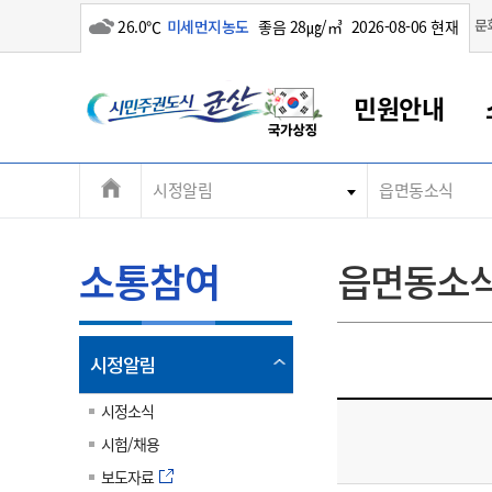
흐림
문
26.0℃
미세먼지농도
좋음 28㎍/㎥
2026-08-06 현재
시
민원안내
민
전
시정알림
읍면동소식
군산새만금
민원안내
소통참여
생활복지
경제산업
정보공개
군산소개
전북소개
주
군산에서 시작되는 새만금
전북특별자치도 소개
군산사랑상품권
민원창구안내
정보공개제도
복지/보건
시정알림
군산시 비전
체
권
민원이용안내
시정소식
인구정책
상품권 안내
제도안내
전북특별자치도란?
메
소통참여
읍면동소
민원수수료
시험/채용
통합돌봄
상품권 공지사항
비공개대상정보
전북특별자치도 용어 Q&A
뉴
도
종합민원창구
보도자료
주민복지
상품권 Q&A
불복구제절차
자료실
시
아름다운 배려창구
행사안내
아동/청소년
상품권 이용규약
수수료
열
시정알림
홍보영상 게시판
토지정보민원창구
행사일정표
여성/가족
판매대행점 조회
정보공개서식
림
군
대표전화
대표전화
대표전화
대표전화
대표전화
대표전화
대표전화
대표전화
063-454-4000
063-454-4000
063-454-4000
063-454-4000
063-454-4000
063-454-4000
063-454-4000
063-454-4000
시정소식
무인민원발급기
교육안내
노인복지
지류상품권 재고조회
시험/채용
산
보건소식
장애인복지
부서 및 담당자 연락처
부서 및 담당자 연락처
부서 및 담당자 연락처
부서 및 담당자 연락처
부서 및 담당자 연락처
부서 및 담당자 연락처
부서 및 담당자 연락처
부서 및 담당자 연락처
보도자료
고시공고
사회서비스(바우처)