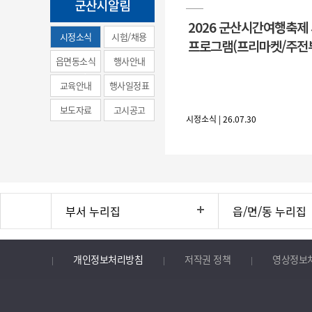
군산시알림
2026 군산시간여행축제
시정소식
시험/채용
프로그램(프리마켓/주전
(municipal
읍면동소식
행사안내
news)
교육안내
행사일정표
보도자료
고시공고
시정소식 | 26.07.30
부서 누리집
읍/면/동 누리집
개인정보처리방침
저작권 정책
영상정보