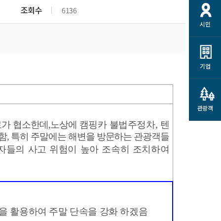
개
재정정보 공개
공공저작물
션
조회수
6136
시민
통계정보
행정규제개혁
소상공인 지원
민방위/재난안전
시스템
행정규제개혁안내
고유가 피해지원금
민방위
규제신문고
군산사랑배달 배달의명수
기업
재난안전
규제입증요청
카드수수료 지원
풍수해보험
사
규제정보포털
소상공인지원
재해예방
관광객
관련기관 안내
로가 협소한데
,
노상에
캠핑카 불법주정차
,
텐
군산시착한가격업소
시민대상보험
함
,
특히 주말에는 해변을 방문하는 관광객들
통계
자들의 사고 위험이 높아 조속히 조치하여
영조물 배상보험
인 현황
군산시민 안전보험
군산시민 자전거보험
군산 상품
농업인안전보험 농가부담
 가이드북
금 지원사업
을 활용하여 주말 단속을 강화 하겠음