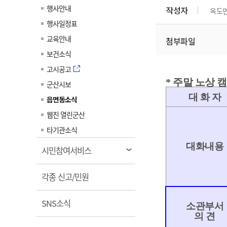
계약정보공개
행사안내
작성자
옥도
전화번호안내
전화번호안내
전화번호안내
전화번호안내
전화번호안내
전화번호안내
전화번호안내
전화번호안내
군산시보
장사정보
행사일정표
입찰/계약정보
읍면동소식
주민복지 안내서
주요시책
수산업
찾아오시는길
찾아오시는길
찾아오시는길
찾아오시는길
찾아오시는길
찾아오시는길
찾아오시는길
찾아오시는길
교육안내
첨부파일
용역과제
민원편의제도
웹진 열린군산
시정계획
어업현황
보건소식
타기관소식
민원 1회방문 처리제
주요업무
수산물 안전정보
고시공고
어디서나 민원처리제
시정백서
* 주말 노상
군산시보
군산수산물 소비촉진행사
상품권 구매 사용 및 관리
사전심사 청구제도
대 화 자
읍면동소식
군산 특화 수산물
민원인 후견인제
웹진 열린군산
복합민원 상담예약제
타기관소식
폐업신고 원스톱서비스
대화내용
열
시민참여서비스
납세자 보호관제도
림
열
『안심상속』 원스톱 서비
각종 신고/민원
스
림
열
SNS소식
소관부서
림
의 견