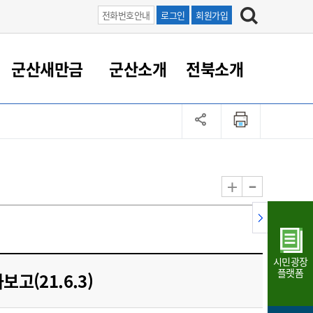
전화번호안내
로그인
회원가입
군산새만금
군산소개
전북소개
정 대응
족관계
부서/업무
RE100의 중심 새만금
도시/공원/주택
산업인프라
정책실명제
토지/건축
읍면동 안내
군산새만금 홍보 영상
조직운영6대지표
농업/축산업
도시재생
지방세
족관계
도시계획/지구단위계획
군산국가산업단지
정책실명제 안내
지방세
도시재생사업
민선8기 농업비전/발전방
공무원 정원
향
-
+
공원녹지
군산2국가산업단지
국민신청실명제안내
지방세환급금신청
도시재생(현장)지원센터
과장급이상 상위직 비율
농산물 유통
식
주택
새만금산업단지
정책실명제 중점관리 대상
지방세 상담챗봇
도시재생시설 현황
공무원 1인당 주민수
가축방역
자료실
자유무역지역
도시재생 공지/행사
현장공무원 비율
동물복지
지방산업단지
재정규모대비 인건비운영
시민광장
농공단지
실국본부수
플랫폼
고(21.6.3)
림 서비
산업단지 지도
내고장 알리미
구
항만/여객/공항/철도/컨벤