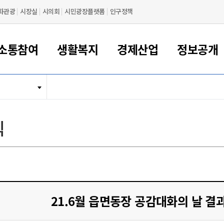
화관광
시장실
시의회
시민광장플랫폼
인구정책
소통참여
생활복지
경제산업
정보공개
새만금 해양거점도시 군산
정보공개 목록/청구
시민참여서비스
여권 민원
기업지원
교육
군산시 소개
군산시 관할권 주요논리
각종 신고/민원
사전정보공표
일자리/창업
차량 민원
상하수도
시청안내
새만금 관할구역 결
주민등록/인감/가
교통안내
기업목록
인사운영
SNS소식
여권발급안내
시민광장플랫폼
교육지원
투자기업 인센티브
정보공개 목록/청구
군산 현황
차량등록사업소 안내
하수도 계획
군산시 명장
사전정보공표
청사종합안내
주민등록/인감/가
시내버스
일반기업 목록
2022년도 통계
조직도
식
여권 서식
시장에게 바란다
평생교육
기업지원정책
군산의 역사
차량 신규/이전 등록
상수도시설
구인구직
수시공표
전화번호안내
각종서식
택시
사회적경제기업
2023년도 통계
업무
나의민원
학자금대출이자지원
경제 공지/서식
수상현황
저당권 설정/말소 등록
수질검사
청년뜰(청년센터/창업센터)
부서별 팩스번호
시외버스/고속버스
공장 검색
2024년도 통계
부서소
나도한마디
우리아이 꿈탐험 지원사업
기업애로해소SOS
자연지리특성
등록원부 열람/발급
상수도/하수도 요금
시청 오시는 길
철도/항공
2025년도 통계
부서별 
군산시사회적경제지원센터
칭찬합시다
시민정보화교육
강소연구개발특구
행정구역/행정지도
자동차 등록 서식
요금조회납부시스템
여객선
설문조사
부모학교예약시스템
자매결연/국제협력 도시
자동차 과태료 조회 및 납부
공공하수처리시설
교통 관련사이트
일자리 지원사업
21.6월 읍면동장 공감대화의 날 결과보
자원봉사참여
군산어린이시청
군산의 상징
자동차 정기(종합)검사 기
주정차단속 문자알
일자리지원센터
간조회 및 검사예약
스
전자민원창
적극행정
디지털배움터