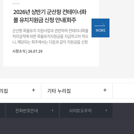
2026년 상반기 군산항 컨테이너화
물 유치지원금 신청 안내(화주
군산항 화물유치 지원사업과 관련하여 컨테이너화물
MORE
처리실적에 따른 화물유치지원금을 지급하고자 하오
니, 해당되는 화주께서는 다음과 같이 지원금을 신청
하시기 바랍니다. 1. 해당기간 : ‘25. 11. 1. ~ '26. 4. 30.
시정소식 | 26.07.29
(6개월
리집
기타 누리집
전화번호안내
사이트도우미