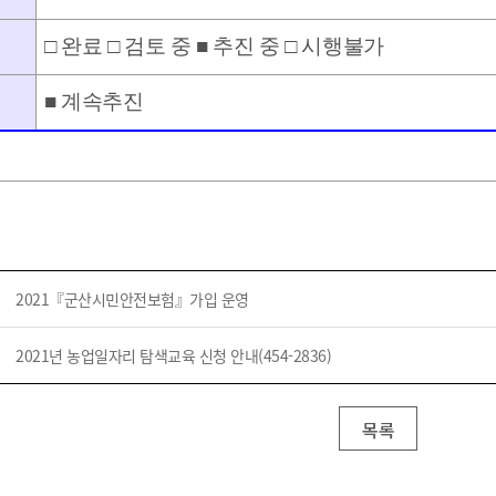
기부자 예우제
기부자 명예의 전당
□
완료
□
검토 중
■
추진 중
□
시행불가
기금사업
■
계속추진
군산시 답례품
고향사랑기부제 소식
2021『군산시민안전보험』가입 운영
2021년 농업일자리 탐색교육 신청 안내(454-2836)
목록