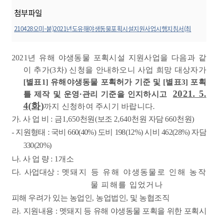
첨부파일
210428오미-붙)2021년도유해야생동물포획시설지원사업시행지침서(최
종).hwp
미리보기
2021
년 유해 야생동물 포획시설 지원사업을 다음과 같
이 추가
(3
차
)
신청을 안내하오니 사업 희망 대상자가
[
별표
1]
유해야생동물 포획허가 기준 및
[
별표
3]
포획
2021. 5.
틀 제작 및 운영
·
관리 기준을 인지하시고
4(화
)
까지 신청하여 주시기 바랍니다
.
가
.
사 업 비
:
금
1,650
천원
(
보조
2,640
천원 자담
660
천원
)
-
지원형태
:
국비
660(40%)
도비
198(12%)
시비
462(28%)
자담
330(20%)
나
.
사 업 량
: 1
개소
다
.
사업대상
:
멧돼지 등 유해 야생동물로 인해 농작
물 피해를 입었거나
피해 우려가 있는 농업인
,
농업법인
,
및 농협조직
라
.
지원내용
:
멧돼지 등 유해 야생동물 포획을 위한 포획시