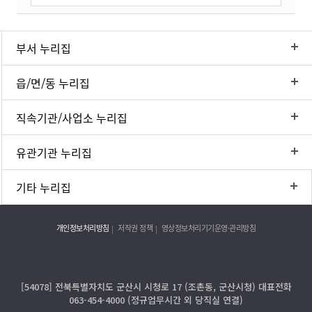
부서 누리집
읍/면/동 누리집
직속기관/사업소 누리집
유관기관 누리집
기타 누리집
개인정보처리방침
저작권 정책
영상정보처리기기운영·관리방침
[54078] 전북특별자치도 군산시 시청로 17 (조촌동, 군산시청) 대표전화
063-454-4000 (정규업무시간 외 당직실 연결)