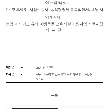
설 구입 및 설치
마
.
구비서류
:
사업신청서
,
농업경영체 등록확인서
,
세부 사
업계획서
.
붙임
2021
년도 유해 야생동물 포획시설 지원사업 시행지침
서
1
부
.
끝
이전글
드론 관련 안내
다음글
군산시 농어촌 소득사업 융자지원 안내 (454-
5894)
목록