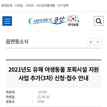
문화관광
시장실
시의회
시민광장플랫폼
인구정책
시
전
검
민
체
색
메
하
-
+
읍면동소식
주
뉴
기
열
권
기
도
2021년도 유해 야생동물 포획시설 지원
시
사업 추가(3차) 신청·접수 안내
군
작성자
임피면
산
작성일
21.04.30
조회수
5783